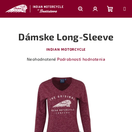
Prejsť
na
obsah
Nákupn
Hľadať
Prihlásenie
Dámske Long-Sleeve
košík
INDIAN MOTORCYCLE
Priemerné
Neohodnotené
Podrobnosti hodnotenia
hodnotenie
produktu
je
0,0
z
5
hviezdičiek.