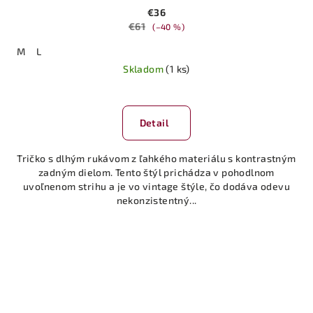
€36
€61
(–40 %)
M
L
Skladom
(1 ks)
Priemerné
hodnotenie
produktu
Detail
je
5,0
Tričko s dlhým rukávom z ľahkého materiálu s kontrastným
z
zadným dielom. Tento štýl prichádza v pohodlnom
5
uvoľnenom strihu a je vo vintage štýle, čo dodáva odevu
hviezdičiek.
nekonzistentný...