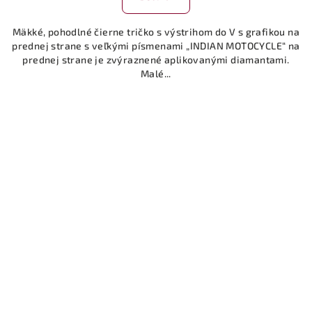
je
5,0
Mäkké, pohodlné čierne tričko s výstrihom do V s grafikou na
z
prednej strane s veľkými písmenami „INDIAN MOTOCYCLE“ na
5
prednej strane je zvýraznené aplikovanými diamantami.
hviezdičiek.
Malé...