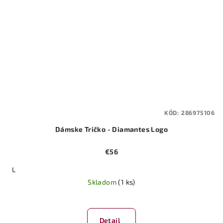
KÓD:
286975106
Dámske Tričko - Diamantes Logo
€56
L
Skladom
(1 ks)
Priemerné
hodnotenie
produktu
Detail