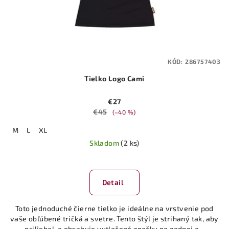
KÓD:
286757403
Tielko Logo Cami
€27
€45
(–40 %)
M
L
XL
Skladom
(2 ks)
Detail
Toto jednoduché čierne tielko je ideálne na vrstvenie pod
vaše obľúbené tričká a svetre. Tento štýl je strihaný tak, aby
priliehal, a obsahuje vytlačené značky na zadnej a...