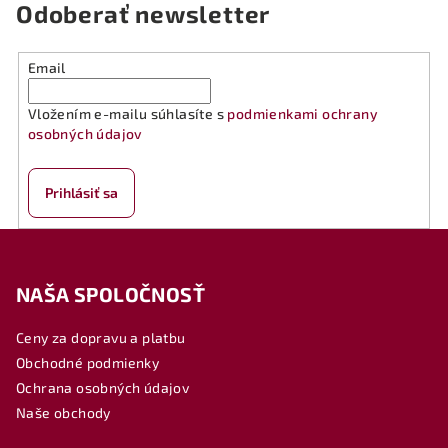
Odoberať newsletter
Email
Vložením e-mailu súhlasíte s
podmienkami ochrany
osobných údajov
Prihlásiť sa
Z
á
NAŠA SPOLOČNOSŤ
p
ä
Ceny za dopravu a platbu
t
Obchodné podmienky
i
Ochrana osobných údajov
e
Naše obchody