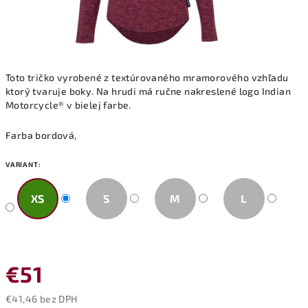
Toto tričko vyrobené z textúrovaného mramorového vzhľadu
ktorý tvaruje boky. Na hrudi má ručne nakreslené logo Indian
Motorcycle® v bielej farbe.
Farba bordová,
VARIANT:
XS
S
M
L
€51
€41,46 bez DPH