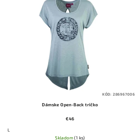
KÓD:
286967006
Dámske Open-Back tričko
€46
L
Skladom
(1 ks)