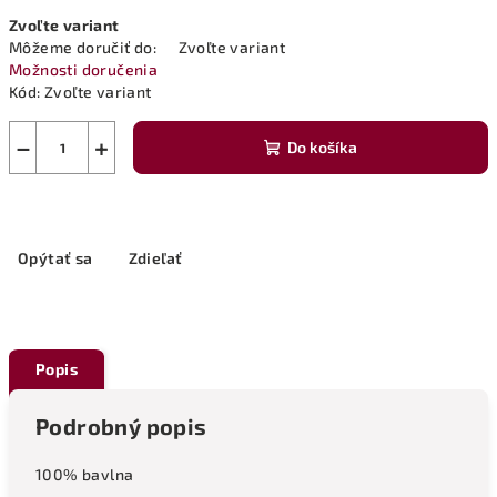
Jednotková
Zvoľte variant
cena:
Môžeme doručiť do:
Zvoľte variant
Možnosti doručenia
Kód:
Zvoľte variant
−
+
Do košíka
Opýtať sa
Zdieľať
Popis
Podrobný popis
100% bavlna