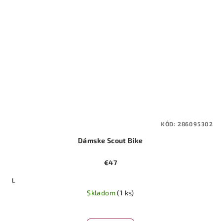
KÓD:
286095302
Dámske Scout Bike
€47
L
Skladom
(1 ks)