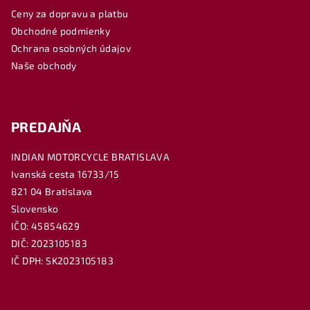
ä
Ceny za dopravu a platbu
t
Obchodné podmienky
i
Ochrana osobných údajov
e
Naše obchody
PREDAJŇA
INDIAN MOTORCYCLE BRATISLAVA
Ivanská cesta 16733/15
821 04 Bratislava
Slovensko
IČO: 45854629
DIČ: 2023105183
IČ DPH: SK2023105183