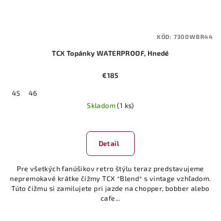
KÓD:
7300WBR44
TCX Topánky WATERPROOF, Hnedé
€185
45
46
Skladom
(1 ks)
Detail
Pre všetkých fanúšikov retro štýlu teraz predstavujeme
nepremokavé krátke čižmy TCX *Blend* s vintage vzhľadom.
Túto čižmu si zamilujete pri jazde na chopper, bobber alebo
cafe...