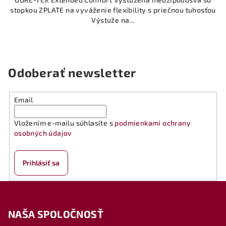
stopkou ZPLATE na vyváženie flexibility s priečnou tuhosťou
Výstuže na...
Odoberať newsletter
Email
Vložením e-mailu súhlasíte s
podmienkami ochrany
osobných údajov
Prihlásiť sa
Z
á
NAŠA SPOLOČNOSŤ
p