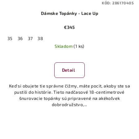
KÓD:
286170405
Dámske Topánky - Lace Up
€345
35
36
37
38
Skladom
(1 ks)
Priemerné
hodnotenie
produktu
Detail
je
5,0
Keď si obujete tie správne čižmy, máte pocit, akoby ste sa
z
pustili do histórie. Tieto nadčasové 18-centimetrové
5
šnurovacie topánky sú pripravené na akékoľvek
hviezdičiek.
dobrodružstvo,...