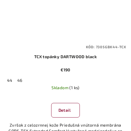
KÓD:
7305GBK44-TCX
TCX topánky DARTWOOD black
€190
44
46
Skladom
(1 ks)
Detail
Zvršok z celozrnnej kože Priedušná vnútorná membrána
GORE-TEX Extended Comfort Vystužená medzipodošva so