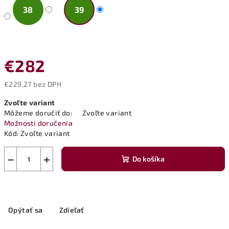
38
39
€282
€229,27 bez DPH
Jednotková
Zvoľte variant
cena:
Môžeme doručiť do:
Zvoľte variant
Možnosti doručenia
Kód:
Zvoľte variant
−
+
Do košíka
Opýtať sa
Zdieľať