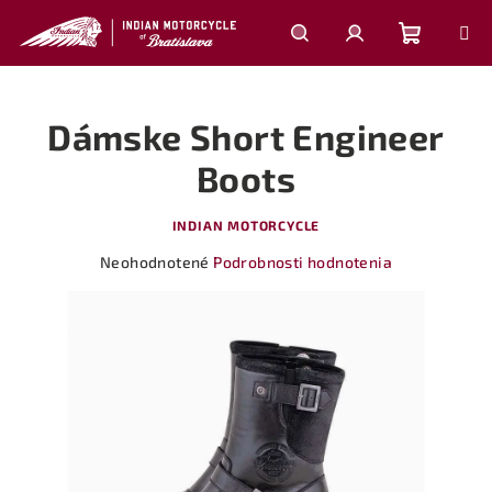
Prejsť
na
obsah
Nákupn
Hľadať
Prihlásenie
Dámske Short Engineer
košík
Boots
INDIAN MOTORCYCLE
Priemerné
Neohodnotené
Podrobnosti hodnotenia
hodnotenie
produktu
je
0,0
z
5
hviezdičiek.