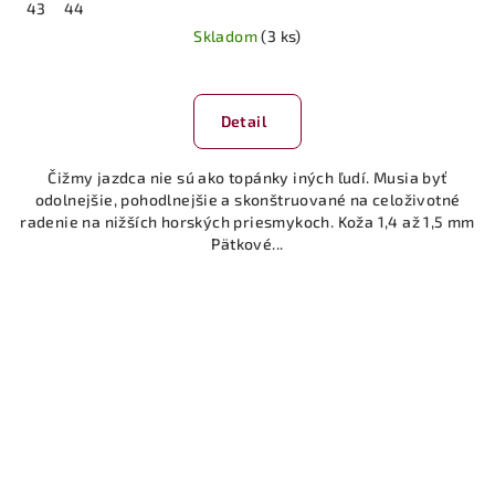
43
44
Skladom
(3 ks)
Priemerné
hodnotenie
produktu
Detail
je
5,0
Čižmy jazdca nie sú ako topánky iných ľudí. Musia byť
z
odolnejšie, pohodlnejšie a skonštruované na celoživotné
5
radenie na nižších horských priesmykoch. Koža 1,4 až 1,5 mm
hviezdičiek.
Pätkové...