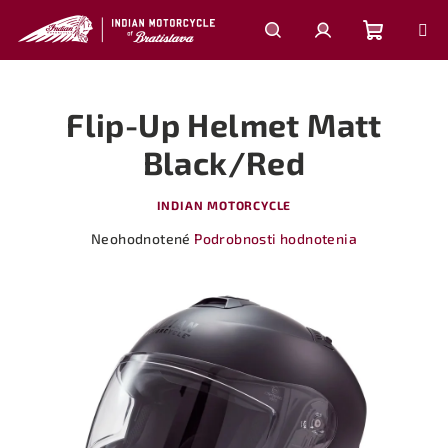
Prejsť
na
obsah
Nákupn
Hľadať
Prihlásenie
Flip-Up Helmet Matt
košík
Black/Red
INDIAN MOTORCYCLE
Priemerné
Neohodnotené
Podrobnosti hodnotenia
hodnotenie
produktu
je
0,0
z
5
hviezdičiek.