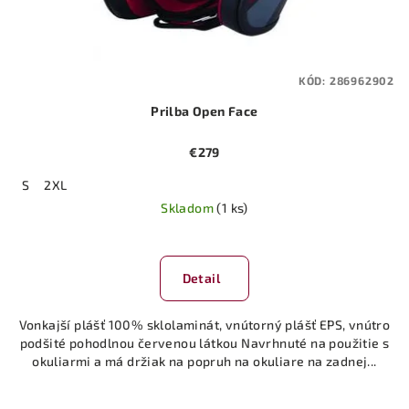
KÓD:
286962902
Prilba Open Face
€279
S
2XL
Skladom
(1 ks)
Detail
Vonkajší plášť 100% sklolaminát, vnútorný plášť EPS, vnútro
podšité pohodlnou červenou látkou Navrhnuté na použitie s
okuliarmi a má držiak na popruh na okuliare na zadnej...