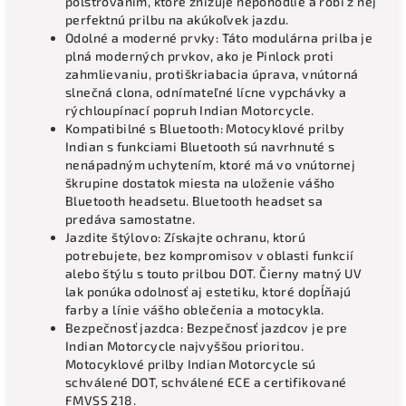
polstrovaním, ktoré znižuje nepohodlie a robí z nej
perfektnú prilbu na akúkoľvek jazdu.
Odolné a moderné prvky: Táto modulárna prilba je
plná moderných prvkov, ako je Pinlock proti
zahmlievaniu, protiškriabacia úprava, vnútorná
slnečná clona, ​​odnímateľné lícne vypchávky a
rýchloupínací popruh Indian Motorcycle.
Kompatibilné s Bluetooth: Motocyklové prilby
Indian s funkciami Bluetooth sú navrhnuté s
nenápadným uchytením, ktoré má vo vnútornej
škrupine dostatok miesta na uloženie vášho
Bluetooth headsetu. Bluetooth headset sa
predáva samostatne.
Jazdite štýlovo: Získajte ochranu, ktorú
potrebujete, bez kompromisov v oblasti funkcií
alebo štýlu s touto prilbou DOT. Čierny matný UV
lak ponúka odolnosť aj estetiku, ktoré dopĺňajú
farby a línie vášho oblečenia a motocykla.
Bezpečnosť jazdca: Bezpečnosť jazdcov je pre
Indian Motorcycle najvyššou prioritou.
Motocyklové prilby Indian Motorcycle sú
schválené DOT, schválené ECE a certifikované
FMVSS 218.