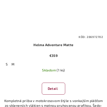
KÓD:
286972702
Helma Adventure Matte
€359
S
M
Skladom
(1 ks)
Detail
Kompletná prilba v motokrosovom štýle s vonkajším plášťom
zo sklenených vlákien s matnou pruhovanou grafikou. Šedo-