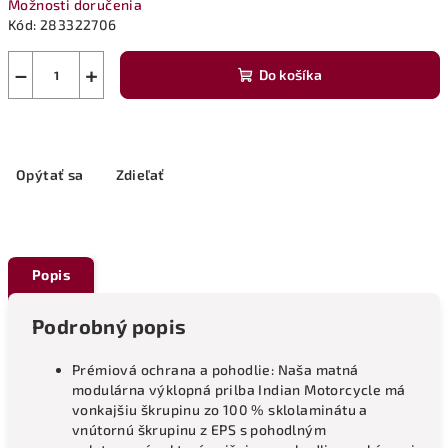
Možnosti doručenia
Kód:
283322706
−
+
Do košíka
Opýtať sa
Zdieľať
Popis
Podrobný popis
Prémiová ochrana a pohodlie: Naša matná
modulárna výklopná prilba Indian Motorcycle má
vonkajšiu škrupinu zo 100 % sklolaminátu a
vnútornú škrupinu z EPS s pohodlným