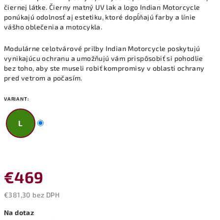
čiernej látke. Čierny matný UV lak a logo Indian Motorcycle
ponúkajú odolnosť aj estetiku, ktoré dopĺňajú farby a línie
vášho oblečenia a motocykla.
Modulárne celotvárové prilby Indian Motorcycle poskytujú
vynikajúcu ochranu a umožňujú vám prispôsobiť si pohodlie
bez toho, aby ste museli robiť kompromisy v oblasti ochrany
pred vetrom a počasím.
VARIANT:
L
€469
€381,30 bez DPH
Jednotková
Na dotaz
cena: