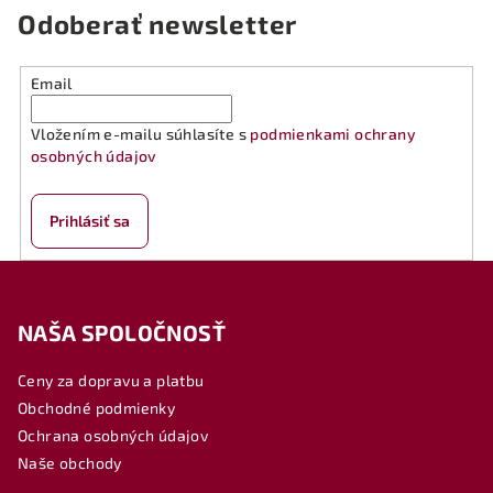
Odoberať newsletter
Email
Vložením e-mailu súhlasíte s
podmienkami ochrany
osobných údajov
Prihlásiť sa
Z
á
NAŠA SPOLOČNOSŤ
p
ä
Ceny za dopravu a platbu
t
Obchodné podmienky
i
Ochrana osobných údajov
e
Naše obchody