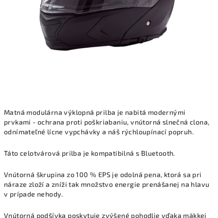
Matná modulárna výklopná prilba je nabitá modernými
prvkami - ochrana proti poškriabaniu, vnútorná slnečná clona, ​​
odnímateľné lícne vypchávky a náš rýchloupínací popruh.
Táto celotvárová prilba je kompatibilná s Bluetooth.
Vnútorná škrupina zo 100 % EPS je odolná pena, ktorá sa pri
náraze zloží a zníži tak množstvo energie prenášanej na hlavu
v prípade nehody.
Vnútorná podšívka poskytuje zvýšené pohodlie vďaka mäkkej