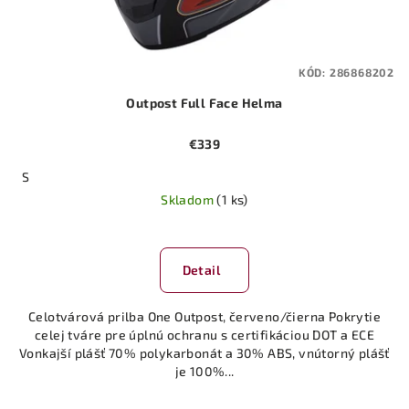
KÓD:
286868202
Outpost Full Face Helma
€339
S
Skladom
(1 ks)
Detail
Celotvárová prilba One Outpost, červeno/čierna Pokrytie
celej tváre pre úplnú ochranu s certifikáciou DOT a ECE
Vonkajší plášť 70% polykarbonát a 30% ABS, vnútorný plášť
je 100%...