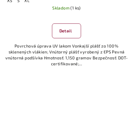
XS
S
XL
Skladom
(1 ks)
Detail
Povrchová úprava UV lakom Vonkajší plášť zo 100%
sklenených vlákien; Vnútorný plášť vyrobený z EPS Pevná
vnútorná podšívka Hmotnosť: 1,150 gramov Bezpečnosť: DOT-
certifikované;...