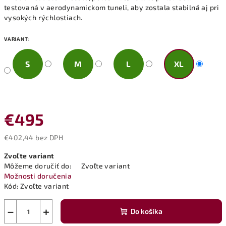
testovaná v aerodynamickom tuneli, aby zostala stabilná aj pri
vysokých rýchlostiach.
VARIANT:
S
M
L
XL
€495
€402,44 bez DPH
Jednotková
Zvoľte variant
cena:
Môžeme doručiť do:
Zvoľte variant
Možnosti doručenia
Kód:
Zvoľte variant
−
+
Do košíka