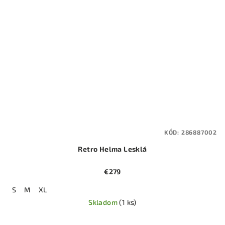
KÓD:
286887002
Retro Helma Lesklá
€279
S
M
XL
Skladom
(1 ks)