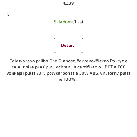
€339
S
Skladom
(1 ks)
Detail
Celotvárová prilba One Outpost, červeno/čierna Pokrytie
celej tváre pre úplnú ochranu s certifikáciou DOT a ECE
Vonkajší plášť 70% polykarbonát a 30% ABS, vnútorný plášť
je 100%...