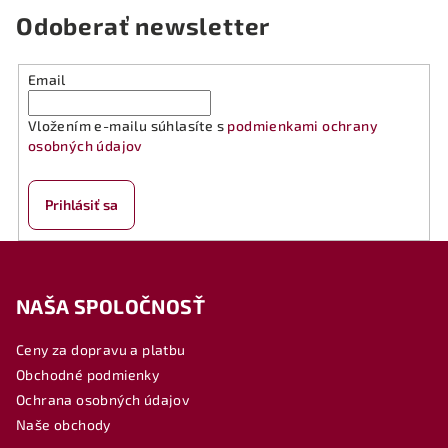
Odoberať newsletter
Email
Vložením e-mailu súhlasíte s
podmienkami ochrany
osobných údajov
Prihlásiť sa
Z
á
NAŠA SPOLOČNOSŤ
p
ä
Ceny za dopravu a platbu
t
Obchodné podmienky
i
Ochrana osobných údajov
e
Naše obchody