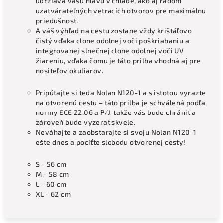
udržiava vašu hlavu v chlade, ako aj radom
uzatvárateľných vetracích otvorov pre maximálnu
priedušnosť.
A váš výhľad na cestu zostane vždy krištáľovo
čistý vďaka clone odolnej voči poškriabaniu a
integrovanej slnečnej clone odolnej voči UV
žiareniu, vďaka čomu je táto prilba vhodná aj pre
nositeľov okuliarov.
Pripútajte si teda Nolan N120-1 a s istotou vyrazte
na otvorenú cestu – táto prilba je schválená podľa
normy ECE 22.06 a P/J, takže vás bude chrániť a
zároveň bude vyzerať skvele.
Neváhajte a zaobstarajte si svoju Nolan N120-1
ešte dnes a pocíťte slobodu otvorenej cesty!
S - 56 cm
M - 58 cm
L - 60 cm
XL - 62 cm