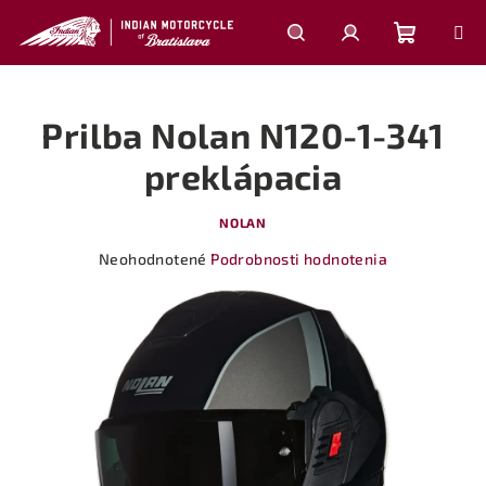
Prejsť
na
obsah
Nákupn
Hľadať
Prihlásenie
Prilba Nolan N120-1-341
košík
preklápacia
NOLAN
Priemerné
Neohodnotené
Podrobnosti hodnotenia
hodnotenie
produktu
je
0,0
z
5
hviezdičiek.