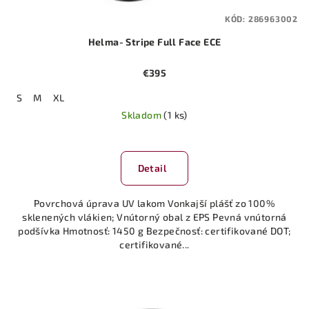
KÓD:
286963002
Helma- Stripe Full Face ECE
€395
S
M
XL
Skladom
(1 ks)
Detail
Povrchová úprava UV lakom Vonkajší plášť zo 100%
sklenených vlákien; Vnútorný obal z EPS Pevná vnútorná
podšívka Hmotnosť: 1450 g Bezpečnosť: certifikované DOT;
certifikované...