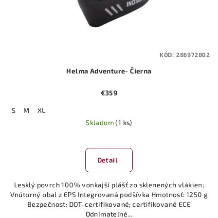
KÓD:
286972802
Helma Adventure- Čierna
€359
S
M
XL
Skladom
(1 ks)
Detail
Lesklý povrch 100% vonkajší plášť zo sklenených vlákien;
Vnútorný obal z EPS Integrovaná podšívka Hmotnosť: 1250 g
Bezpečnosť: DOT-certifikované; certifikované ECE
Odnímateľné...