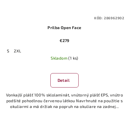
KÓD:
286962902
Prilba Open Face
€279
S
2XL
Skladom
(1 ks)
Detail
Vonkajší plášť 100% sklolaminát, vnútorný plášť EPS, vnútro
podšité pohodlnou červenou látkou Navrhnuté na použitie s
okuliarmi a má držiak na popruh na okuliare na zadnej...