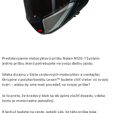
Predstavujeme motocyklovú prilbu Nolan N120-1 System:
jedinú prilbu, ktorú potrebujete na svoju ďalšiu jazdu.
Vďaka dizajnu v štýle cestovných motocyklov a vonkajšej
škrupine z polykarbonátu Lexan™ budete cítiť vietor vo svojej
tvári – alebo by sme mali povedať, vo svojej prilbe?
Je to preto, že bradový blok sa dá úplne zložiť dozadu, vďaka
čomu je mimoriadne pohodlný.
A keď už budete na ceste, poteší vás, že táto prilba bola