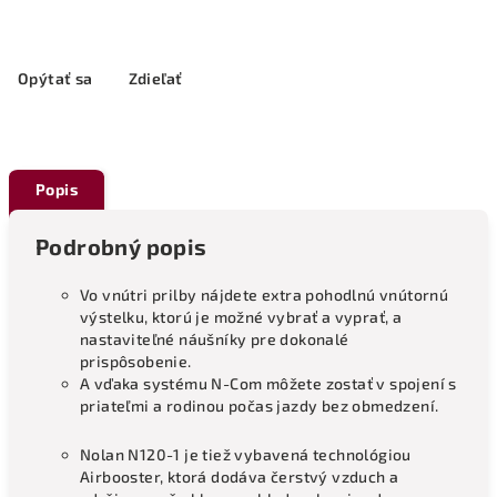
Opýtať sa
Zdieľať
Popis
Podrobný popis
Vo vnútri prilby nájdete extra pohodlnú vnútornú
výstelku, ktorú je možné vybrať a vyprať, a
nastaviteľné náušníky pre dokonalé
prispôsobenie.
A vďaka systému N-Com môžete zostať v spojení s
priateľmi a rodinou počas jazdy bez obmedzení.
Nolan N120-1 je tiež vybavená technológiou
Airbooster, ktorá dodáva čerstvý vzduch a