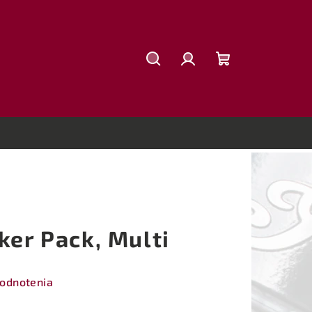
Hľadať
Prihlásenie
Nákupný
košík
ker Pack, Multi
hodnotenia