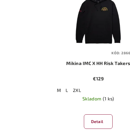
KÓD:
286
Mikina IMC X HH Risk Taker
€129
M
L
2XL
Skladom
(1 ks)
Detail