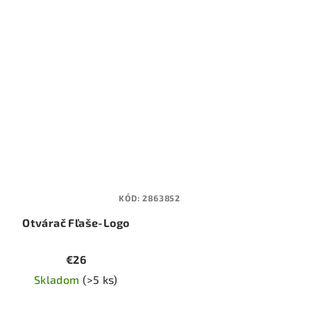
KÓD:
2863852
Otvárač Fľaše-Logo
€26
Skladom
(>5 ks)