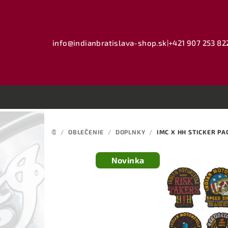
Prejsť
na
obsah
info@indianbratislava-shop.sk
|
+421 907 253 82
/
OBLEČENIE
/
DOPLNKY
/
IMC X HH STICKER PA
DOMOV
Novinka