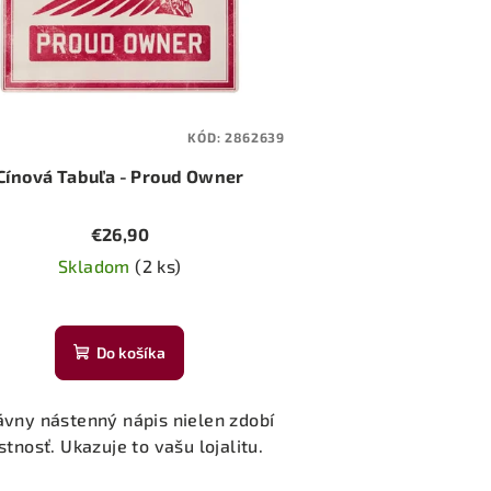
KÓD:
2862639
Cínová Tabuľa - Proud Owner
€26,90
Skladom
(2 ks)
Priemerné
hodnotenie
Do košíka
produktu
je
5,0
ávny nástenný nápis nielen zdobí
z
stnosť. Ukazuje to vašu lojalitu.
5
hviezdičiek.