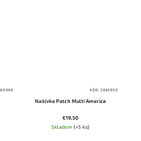
860969
KÓD:
2862950
Našívka Patch Multi America
€19,50
Skladom
(>5 ks)