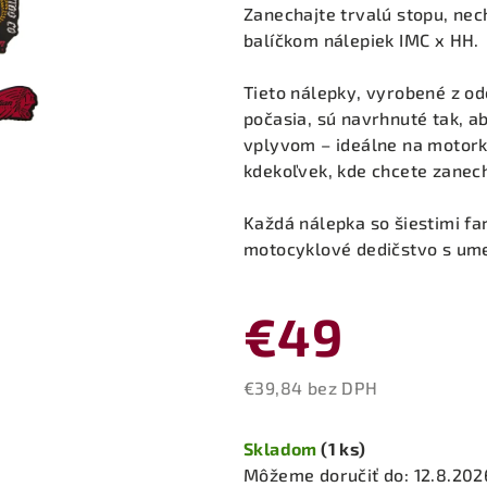
produktu
Zanechajte trvalú stopu, nech
je
balíčkom nálepiek IMC x HH.
0,0
z
Tieto nálepky, vyrobené z o
5
počasia, sú navrhnuté tak, 
hviezdičiek.
vplyvom – ideálne na motorky
kdekoľvek, kde chcete zanech
Každá nálepka so šiestimi fa
motocyklové dedičstvo s um
€49
€39,84 bez DPH
Jednotková
cena:
Skladom
(1 ks)
Môžeme doručiť do:
12.8.202