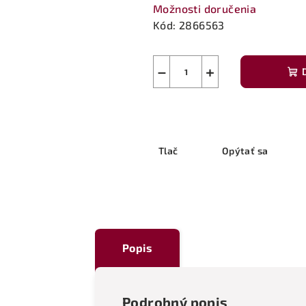
Možnosti doručenia
Kód:
2866563
−
+
Tlač
Opýtať sa
Popis
Podrobný popis