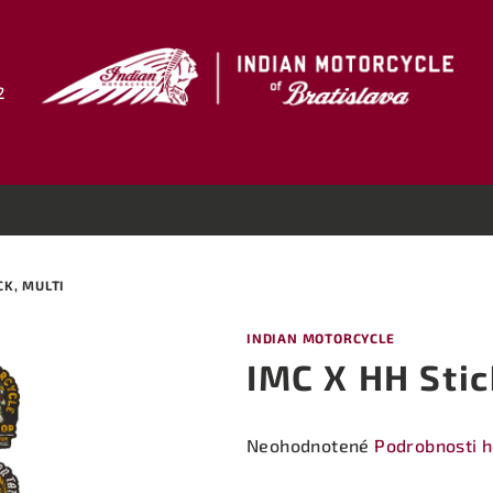
2
CK, MULTI
INDIAN MOTORCYCLE
IMC X HH Stic
Priemerné
Neohodnotené
Podrobnosti 
hodnotenie