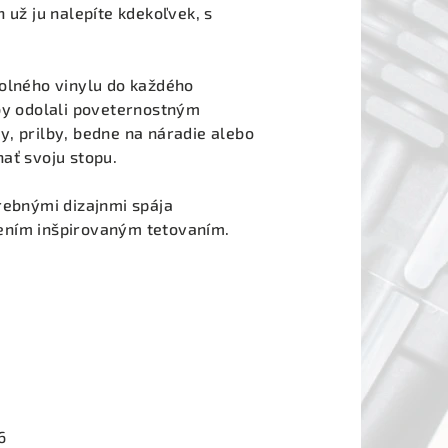
 už ju nalepíte kdekoľvek, s
dolného vinylu do každého
aby odolali poveternostným
, prilby, bedne na náradie alebo
ať svoju stopu.
rebnými dizajnmi spája
ením inšpirovaným tetovaním.
6