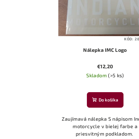
KÓD:
2
Nálepka IMC Logo
€12,20
Skladom
(>5 ks)
Priemerné
hodnotenie
Do košíka
produktu
je
5,0
Zaujímavá nálepka S nápisom In
z
motorcycle v bielej farbe a
5
priesvitným podkladom.
hviezdičiek.