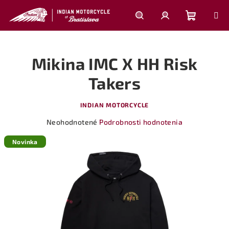
Prejsť
na
obsah
Nákupn
Hľadať
Prihlásenie
Mikina IMC X HH Risk
košík
Takers
INDIAN MOTORCYCLE
Priemerné
Neohodnotené
Podrobnosti hodnotenia
hodnotenie
produktu
Novinka
je
0,0
z
5
hviezdičiek.