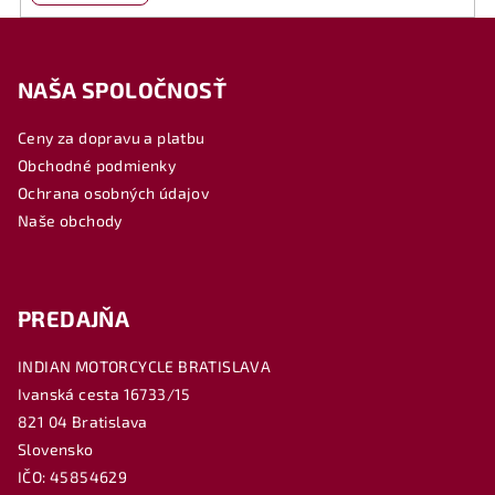
Z
á
NAŠA SPOLOČNOSŤ
p
ä
Ceny za dopravu a platbu
t
Obchodné podmienky
i
Ochrana osobných údajov
e
Naše obchody
PREDAJŇA
INDIAN MOTORCYCLE BRATISLAVA
Ivanská cesta 16733/15
821 04 Bratislava
Slovensko
IČO: 45854629