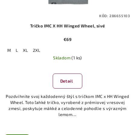
KÓD:
286655103
Tričko IMC X HH Winged Wheel, sivé
€69
M
L
XL
2XL
Skladom
(1 ks)
Detail
Pozdvihnite svoj každodenný štýl s tričkom IMC x HH Winged
Wheel. Toto ľahké tričko, vyrobené z prémiovej vresovej
zmesi, poskytuje mäkké a celodenné pohodlie s výrazným
lemom....