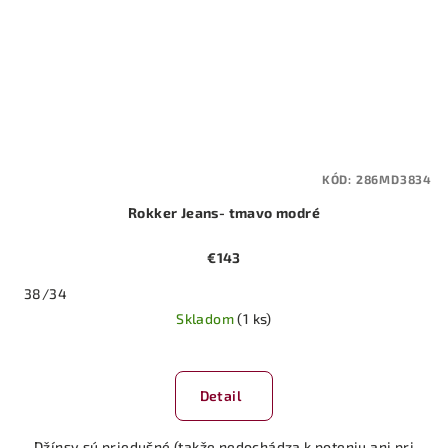
KÓD:
286MD3834
Rokker Jeans- tmavo modré
€143
38/34
Skladom
(1 ks)
Detail
Džínsy sú priedušné (takže nedochádza k poteniu ani pri