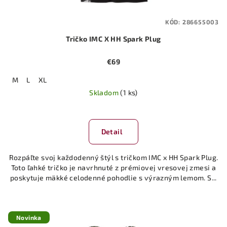
KÓD:
286655003
Tričko IMC X HH Spark Plug
€69
M
L
XL
Skladom
(1 ks)
Detail
Rozpáľte svoj každodenný štýl s tričkom IMC x HH Spark Plug.
Toto ľahké tričko je navrhnuté z prémiovej vresovej zmesi a
poskytuje mäkké celodenné pohodlie s výrazným lemom. S...
Novinka