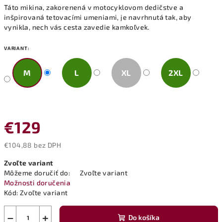
Táto mikina, zakorenená v motocyklovom dedičstve a
inšpirovaná tetovacími umeniami, je navrhnutá tak, aby
vynikla, nech vás cesta zavedie kamkoľvek.
VARIANT:
M
L
XL
2XL
€129
€104,88 bez DPH
Jednotková
Zvoľte variant
cena:
Môžeme doručiť do:
Zvoľte variant
Možnosti doručenia
Kód:
Zvoľte variant
−
+
Do košíka