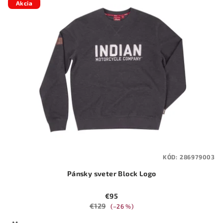
Akcia
KÓD:
286979003
Pánsky sveter Block Logo
€95
€129
(–26 %)