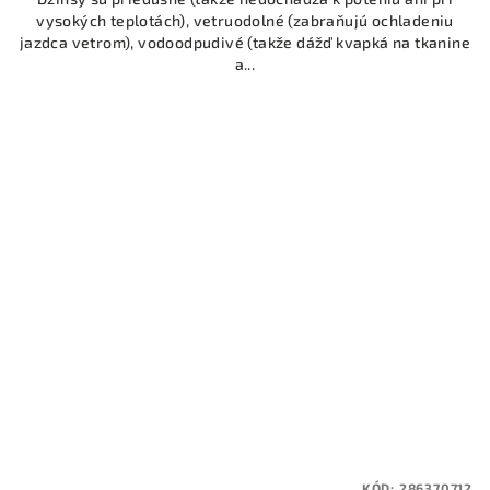
vysokých teplotách), vetruodolné (zabraňujú ochladeniu
jazdca vetrom), vodoodpudivé (takže dážď kvapká na tkanine
a...
KÓD:
286370712