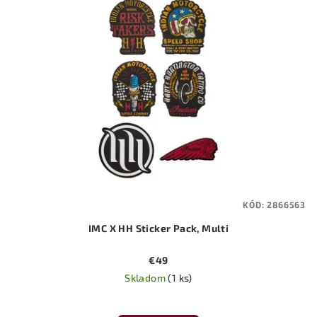
KÓD:
2866563
IMC X HH Sticker Pack, Multi
€49
Skladom
(1 ks)