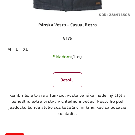
KÓD:
286972503
Pánska Vesta - Casual Retro
€175
M
L
XL
Skladom
(1 ks)
Detail
Kombinácia tvaru a funkcie, vesta ponúka moderný štýl a
pohodlnú extra vrstvu v chladnom počasí Noste ho pod
jazdeckú bundu alebo cez košeľu či mikinu, keď sa počasie
ochladí...