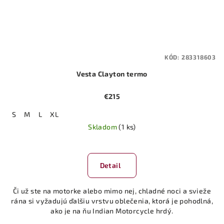
KÓD:
283318603
Vesta Clayton termo
€215
S
M
L
XL
Skladom
(1 ks)
Detail
Či už ste na motorke alebo mimo nej, chladné noci a svieže
rána si vyžadujú ďalšiu vrstvu oblečenia, ktorá je pohodlná,
ako je na ňu Indian Motorcycle hrdý.