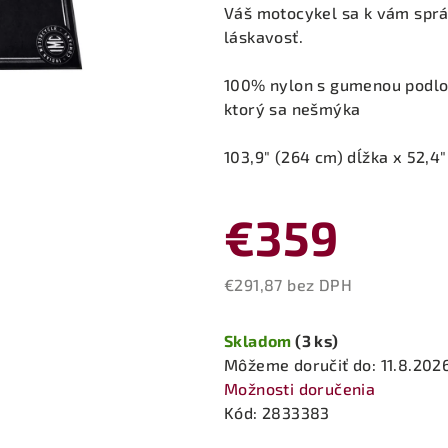
produktu
Váš motocykel sa k vám sprá
je
láskavosť.
0,0
z
100% nylon s gumenou podlo
5
ktorý sa nešmýka
hviezdičiek.
103,9" (264 cm) dĺžka x 52,4"
€359
€291,87 bez DPH
Jednotková
cena:
Skladom
(3 ks)
Môžeme doručiť do:
11.8.202
Možnosti doručenia
Kód:
2833383