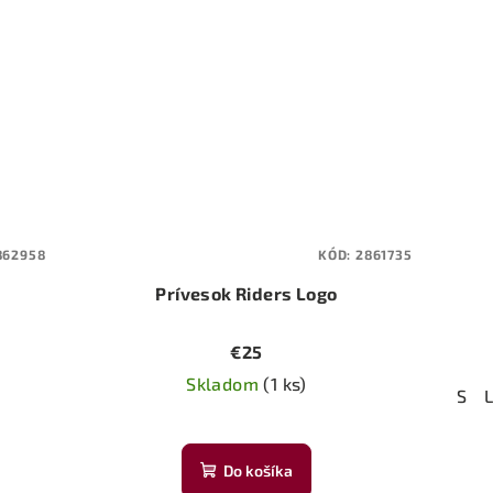
862958
KÓD:
2861735
Prívesok Riders Logo
€25
Skladom
(1 ks)
S
Do košíka