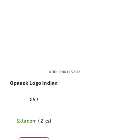
KÓD:
286135202
Opasok Logo Indian
€57
L
Skladom
(2 ks)