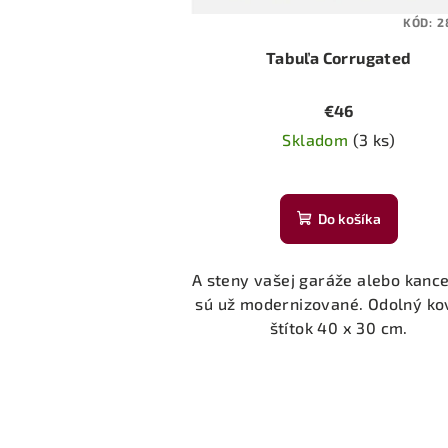
KÓD:
2
Tabuľa Corrugated
€46
Skladom
(3 ks)
Do košíka
A steny vašej garáže alebo kance
sú už modernizované. Odolný k
štítok 40 x 30 cm.