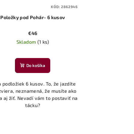
KÓD:
2862946
Položky pod Pohár- 6 kusov
€46
Skladom
(1 ks)
Do košíka
 podložiek 6 kusov. To, že jazdíte
zviera, neznamená, že musíte ako
a aj žiť. Nevadí vám to postaviť na
tácku?