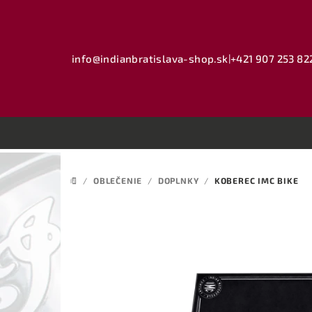
Prejsť
na
obsah
info@indianbratislava-shop.sk
|
+421 907 253 82
/
OBLEČENIE
/
DOPLNKY
/
KOBEREC IMC BIKE
DOMOV