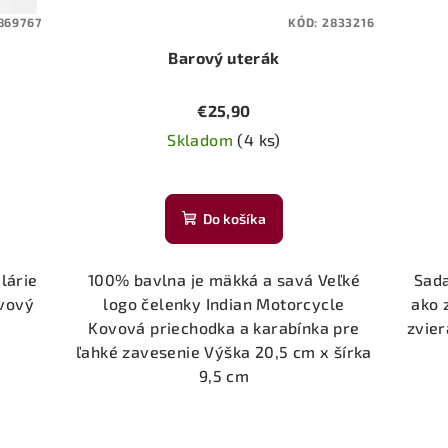
869767
KÓD:
2833216
Barový uterák
€25,90
Skladom
(4 ks)
Do košíka
lárie
100% bavlna je mäkká a savá Veľké
Sada
ovový
logo čelenky Indian Motorcycle
ako 
Kovová priechodka a karabínka pre
zvier
ľahké zavesenie Výška 20,5 cm x šírka
9,5 cm