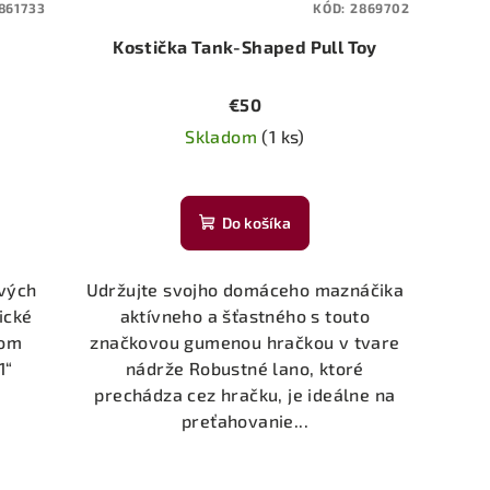
861733
KÓD:
2869702
Kostička Tank-Shaped Pull Toy
€50
Skladom
(1 ks)
Do košíka
ových
Udržujte svojho domáceho maznáčika
ické
aktívneho a šťastného s touto
som
značkovou gumenou hračkou v tvare
1“
nádrže Robustné lano, ktoré
prechádza cez hračku, je ideálne na
preťahovanie...