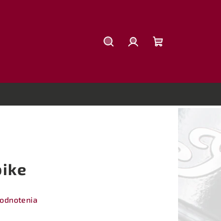
Hľadať
Prihlásenie
Nákupný
košík
bike
hodnotenia