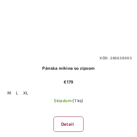
KÓD:
286638003
Pánska mikina so zipsom
€179
M
L
XL
Skladom
(1 ks)
Detail