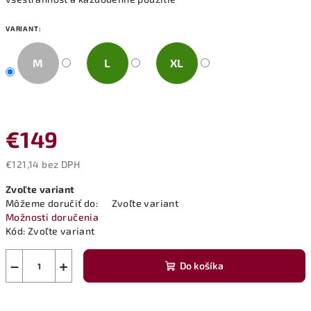
VARIANT:
M
L
XL
€149
€121,14 bez DPH
Jednotková
Zvoľte variant
cena:
Môžeme doručiť do:
Zvoľte variant
Možnosti doručenia
Kód:
Zvoľte variant
−
+
Do košíka