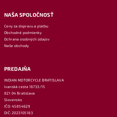
Z
á
NAŠA SPOLOČNOSŤ
p
ä
Ceny za dopravu a platbu
t
Obchodné podmienky
i
Ochrana osobných údajov
e
Naše obchody
PREDAJŇA
INDIAN MOTORCYCLE BRATISLAVA
Ivanská cesta 16733/15
821 04 Bratislava
Slovensko
IČO: 45854629
DIČ: 2023105183