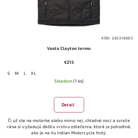
KÓD:
283318603
Vesta Clayton termo
€215
S
M
L
XL
Skladom
(1 ks)
Detail
Či už ste na motorke alebo mimo nej, chladné noci a svieže
rána si vyžadujú ďalšiu vrstvu oblečenia, ktorá je pohodlná,
ako je na ňu Indian Motorcycle hrdý.