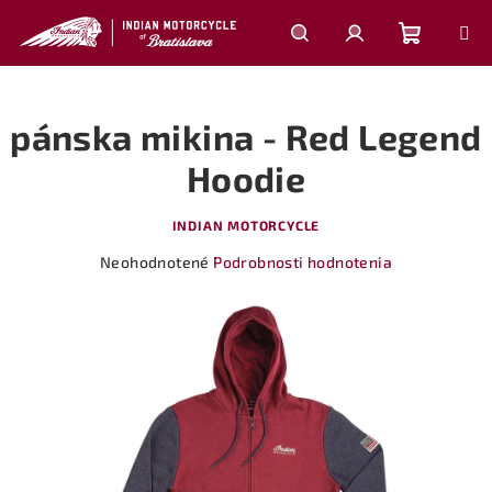
Prejsť
na
obsah
Nákupn
Hľadať
Prihlásenie
pánska mikina - Red Legend
košík
Hoodie
INDIAN MOTORCYCLE
Priemerné
Neohodnotené
Podrobnosti hodnotenia
hodnotenie
produktu
je
0,0
z
5
hviezdičiek.