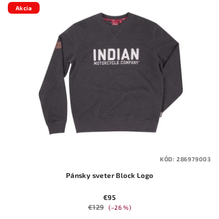
Akcia
KÓD:
286979003
Pánsky sveter Block Logo
€95
€129
(–26 %)