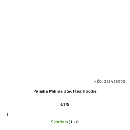
KÓD:
286493003
Panska Mikina USA Flag Hoodie
€179
L
Skladom
(1 ks)