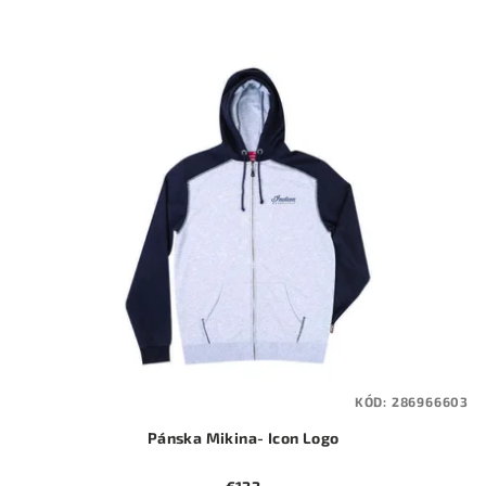
KÓD:
286966603
Pánska Mikina- Icon Logo