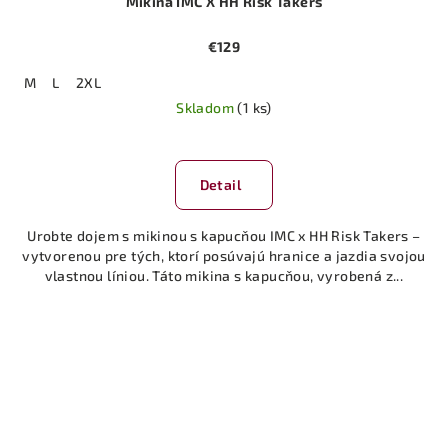
Mikina IMC X HH Risk Takers
€129
M
L
2XL
Skladom
(1 ks)
Detail
Urobte dojem s mikinou s kapucňou IMC x HH Risk Takers –
vytvorenou pre tých, ktorí posúvajú hranice a jazdia svojou
vlastnou líniou. Táto mikina s kapucňou, vyrobená z...