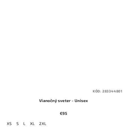
KÓD:
283344801
Vianočný sveter - Unisex
€95
XS
S
L
XL
2XL