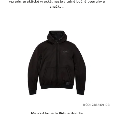
vpredu, praktické vrecká, nastaviteľné bočné popruhy a
značku...
KÓD:
286464103
Men's Alameda Riding Hoodie