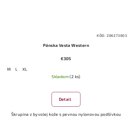
KÓD:
286273803
Pánska Vesta Western
€305
M
L
XL
Skladom
(2 ks)
Detail
Škrupina z byvolej kože s pevnou nylonovou podšívkou