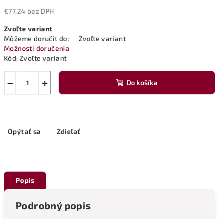
€77,24 bez DPH
Jednotková
Zvoľte variant
cena:
Môžeme doručiť do:
Zvoľte variant
Možnosti doručenia
Kód:
Zvoľte variant
−
+
Do košíka
Opýtať sa
Zdieľať
Popis
Podrobný popis