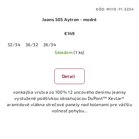
KÓD:
M110-71-3234
Jeans 505 Aytron - modré
€149
32/34
36/32
36/34
Skladom
(1 ks)
Detail
vonkajšia vrstva zo 100% 12 uncového denimu jeansy
vystužené podšívkou obsahujúcou DuPont™ Kevlar®
aramidové vlákna strečové panely nad kolenami pre väčšiu
voľnosť pohybu...