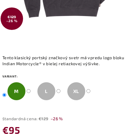
€129
–26 %
Tento klasický portský značkový svetr má vpredu logo bloku
Indian Motorcycle® v bielej retiazkovej výšivke.
VARIANT:
M
L
XL
štandardná cena:
€129
–26 %
€95