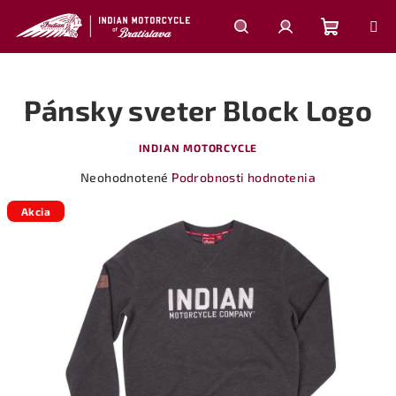
Prejsť
na
obsah
Nákupn
Hľadať
Prihlásenie
Pánsky sveter Block Logo
košík
INDIAN MOTORCYCLE
Priemerné
Neohodnotené
Podrobnosti hodnotenia
hodnotenie
produktu
Akcia
je
0,0
z
5
hviezdičiek.