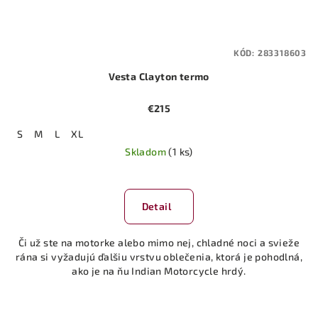
KÓD:
283318603
Vesta Clayton termo
€215
S
M
L
XL
Skladom
(1 ks)
Detail
Či už ste na motorke alebo mimo nej, chladné noci a svieže
rána si vyžadujú ďalšiu vrstvu oblečenia, ktorá je pohodlná,
ako je na ňu Indian Motorcycle hrdý.