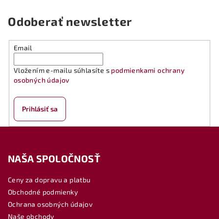
Odoberať newsletter
Email
Vložením e-mailu súhlasíte s
podmienkami ochrany
osobných údajov
Prihlásiť sa
Z
á
NAŠA SPOLOČNOSŤ
p
ä
Ceny za dopravu a platbu
t
Obchodné podmienky
i
Ochrana osobných údajov
e
Naše obchody