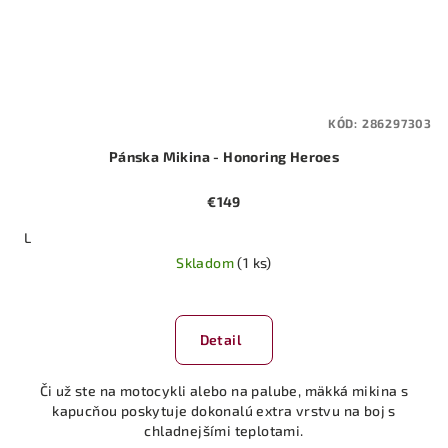
KÓD:
286297303
Pánska Mikina - Honoring Heroes
€149
L
Skladom
(1 ks)
Detail
Či už ste na motocykli alebo na palube, mäkká mikina s
kapucňou poskytuje dokonalú extra vrstvu na boj s
chladnejšími teplotami.