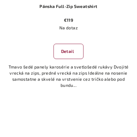
Pánska Full-Zip Sweatshirt
€119
Na dotaz
Detail
Tmavo šedé panely karosérie a svetlošedé rukávy Dvojité
vrecká na zips, predné vrecká na zips Ideálne na nosenie
samostatne a skvelé na vrstvenie cez tričko alebo pod
bundu...