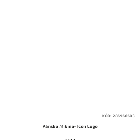
KÓD:
286966603
Pánska Mikina- Icon Logo