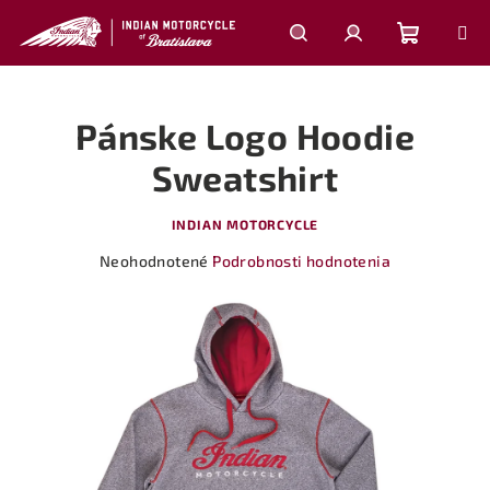
Prejsť
na
obsah
Nákupn
Hľadať
Prihlásenie
Pánske Logo Hoodie
košík
Sweatshirt
INDIAN MOTORCYCLE
Priemerné
Neohodnotené
Podrobnosti hodnotenia
hodnotenie
produktu
je
0,0
z
5
hviezdičiek.