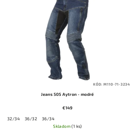
KÓD:
M110-71-3234
Jeans 505 Aytron - modré
€149
32/34
36/32
36/34
Skladom
(1 ks)