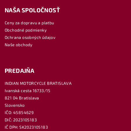
á
NAŠA SPOLOČNOSŤ
p
ä
Ceny za dopravu a platbu
t
Obchodné podmienky
i
Ochrana osobných údajov
e
Naše obchody
PREDAJŇA
INDIAN MOTORCYCLE BRATISLAVA
Ivanská cesta 16733/15
821 04 Bratislava
Slovensko
IČO: 45854629
DIČ: 2023105183
IČ DPH: SK2023105183