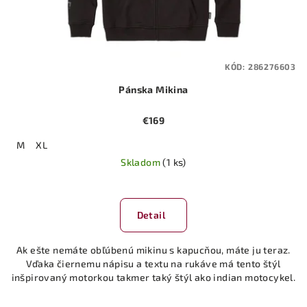
KÓD:
286276603
Pánska Mikina
€169
M
XL
Skladom
(1 ks)
Detail
Ak ešte nemáte obľúbenú mikinu s kapucňou, máte ju teraz.
Vďaka čiernemu nápisu a textu na rukáve má tento štýl
inšpirovaný motorkou takmer taký štýl ako indian motocykel.