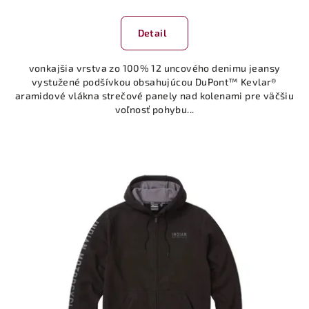
Detail
vonkajšia vrstva zo 100% 12 uncového denimu jeansy
vystužené podšívkou obsahujúcou DuPont™ Kevlar®
aramidové vlákna strečové panely nad kolenami pre väčšiu
voľnosť pohybu...