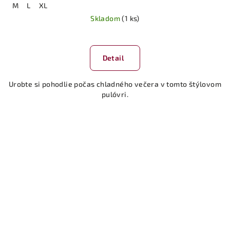
M
L
XL
Skladom
(1 ks)
Priemerné
hodnotenie
produktu
Detail
je
5,0
Urobte si pohodlie počas chladného večera v tomto štýlovom
z
pulóvri.
5
hviezdičiek.