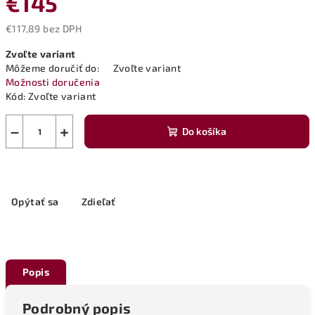
€145
€117,89 bez DPH
Jednotková
Zvoľte variant
cena:
Môžeme doručiť do:
Zvoľte variant
Možnosti doručenia
Kód:
Zvoľte variant
−
+
Do košíka
Opýtať sa
Zdieľať
Popis
Podrobný popis