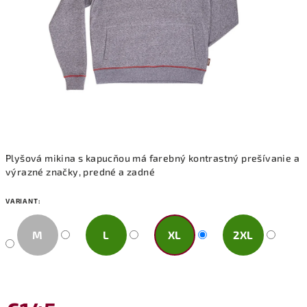
Plyšová mikina s kapucňou má farebný kontrastný prešívanie a
výrazné značky, predné a zadné
VARIANT:
M
L
XL
2XL