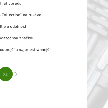
Chief vpredu
s Collection“ na rukáve
lie a odolnosť
dodatočnou značkou
hodlnejší a najpriestrannejší
XL