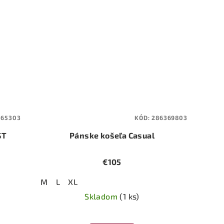
565303
KÓD:
286369803
ST
Pánske košeľa Casual
€105
M
L
XL
Skladom
(1 ks)