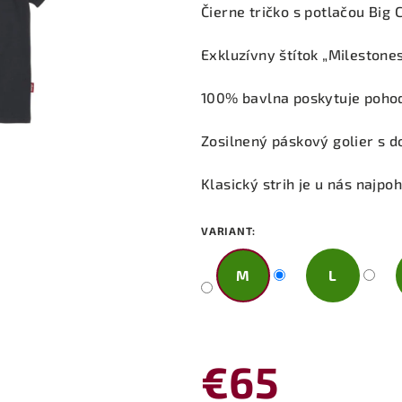
produktu
Čierne tričko s potlačou Big 
je
0,0
Exkluzívny štítok „Milestone
z
5
100% bavlna poskytuje pohod
hviezdičiek.
Zosilnený páskový golier s 
Klasický strih je u nás najpo
VARIANT:
M
L
€65