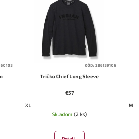
560103
KÓD:
286139106
on
Tričko Chief Long Sleeve
€57
XL
M
Skladom
(2 ks)
Detail