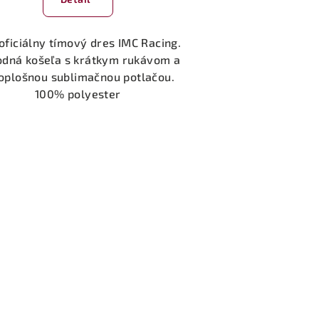
produktu
je
5,0
oficiálny tímový dres IMC Racing.
z
dná košeľa s krátkym rukávom a
5
oplošnou sublimačnou potlačou.
hviezdičiek.
100% polyester