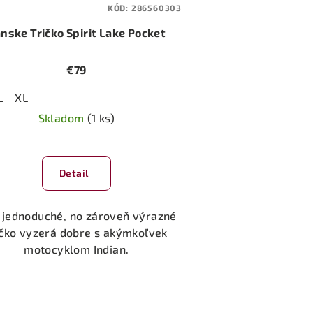
KÓD:
286560303
nske Tričko Spirit Lake Pocket
€79
L
XL
Skladom
(1 ks)
Detail
 jednoduché, no zároveň výrazné
ičko vyzerá dobre s akýmkoľvek
motocyklom Indian.