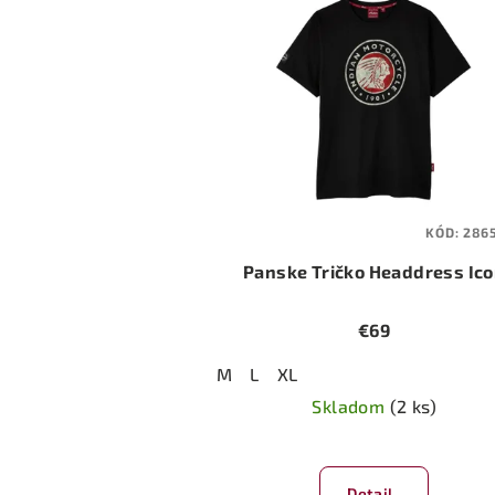
KÓD:
286
Panske Tričko Headdress Ic
€69
M
L
XL
Skladom
(2 ks)
Detail