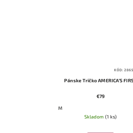
KÓD:
286
Pánske Tričko AMERICA’S FIR
€79
M
Skladom
(1 ks)
Priemerné