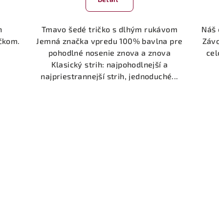
n
Tmavo šedé tričko s dlhým rukávom
Náš 
ičkom.
Jemná značka vpredu 100% bavlna pre
Závo
pohodlné nosenie znova a znova
cel
Klasický strih: najpohodlnejší a
najpriestrannejší strih, jednoduché...