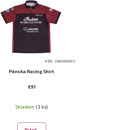
KÓD:
286886603
Pánska Racing Shirt
€91
Skladom
(3 ks)
Priemerné
hodnotenie
Detail