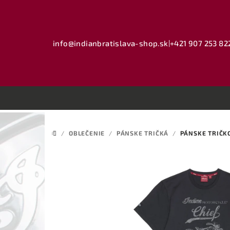
Prejsť
na
obsah
info@indianbratislava-shop.sk
|
+421 907 253 82
/
OBLEČENIE
/
PÁNSKE TRIČKÁ
/
PÁNSKE TRIČKO
DOMOV