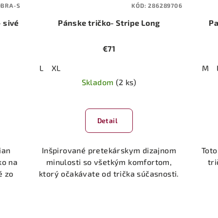
DBRA-S
KÓD:
286289706
 sivé
Pánske tričko- Stripe Long
Pa
€71
L
XL
M
Skladom
(2 ks)
Detail
ian
Inšpirované pretekárskym dizajnom
Toto
ko na
minulosti so všetkým komfortom,
tr
é zo
ktorý očakávate od trička súčasnosti.