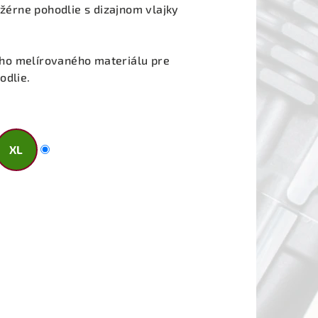
ežérne pohodlie s dizajnom vlajky
ho melírovaného materiálu pre
odlie.
XL