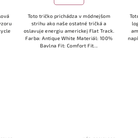
sová
Toto tričko prichádza v módnejšom
Tot
vzoru
strihu ako naše ostatné tričká a
lo
cycle
oslavuje energiu americkej Flat Track.
am
Farba: Antique White Materiál: 100%
napí
Bavlna Fit: Comfort Fit...