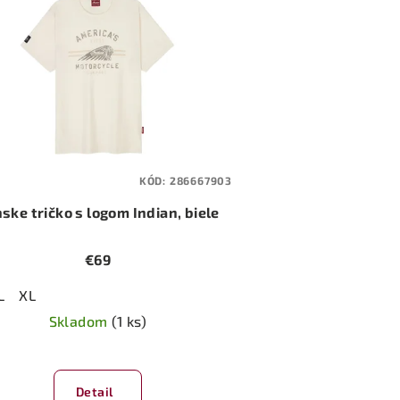
KÓD:
286667903
ske tričko s logom Indian, biele
€69
L
XL
Skladom
(1 ks)
Detail