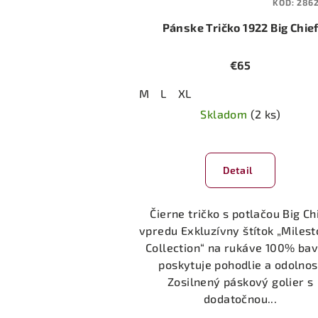
KÓD:
286
Pánske Tričko 1922 Big Chie
€65
M
L
XL
Skladom
(2 ks)
Detail
Čierne tričko s potlačou Big Ch
vpredu Exkluzívny štítok „Miles
Collection“ na rukáve 100% bav
poskytuje pohodlie a odolnos
Zosilnený páskový golier s
dodatočnou...