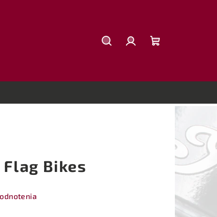
Hľadať
Prihlásenie
Nákupný
košík
 Flag Bikes
hodnotenia