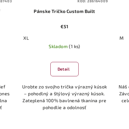
287403
KÓD:
286164009
f
Pánske Tričko Custom Built
€51
XL
M
Skladom
(1 ks)
Detail
ief
Urobte zo svojho trička výrazný kúsok
Náš 
tones
– pohodlný a štýlový výrazný kúsok.
Závo
lna
Zateplená 100% bavlnená tkanina pre
cel
ť
pohodlie a odolnosť