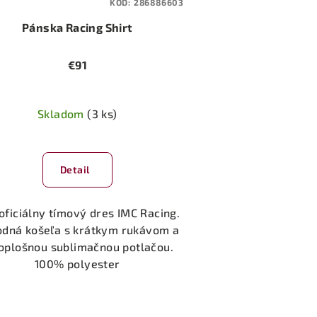
KÓD:
286886603
Pánska Racing Shirt
€91
Skladom
(3 ks)
Priemerné
hodnotenie
Detail
produktu
je
5,0
oficiálny tímový dres IMC Racing.
z
dná košeľa s krátkym rukávom a
5
oplošnou sublimačnou potlačou.
hviezdičiek.
100% polyester