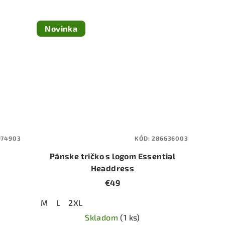
Novinka
974903
KÓD:
286636003
Pánske tričko s logom Essential
Headdress
€49
M
L
2XL
Skladom
(1 ks)