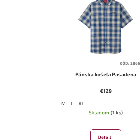
KÓD:
286
Pánska košeľa Pasadena
€129
M
L
XL
Skladom
(1 ks)
Priemerné
hodnotenie
Detail
produktu