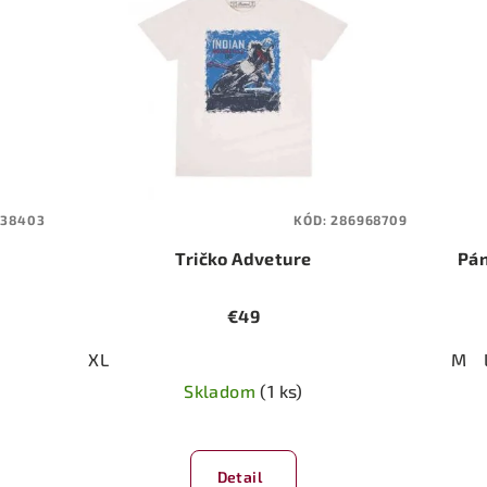
638403
KÓD:
286968709
Tričko Adveture
Pán
€49
XL
M
Skladom
(1 ks)
Detail