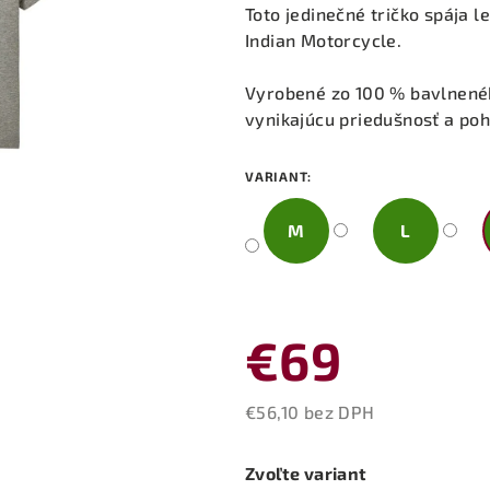
produktu
Toto jedinečné tričko spája l
je
Indian Motorcycle.
0,0
z
Vyrobené zo 100 % bavlnené
5
vynikajúcu priedušnosť a poh
hviezdičiek.
VARIANT:
M
L
€69
€56,10 bez DPH
Jednotková
cena:
Zvoľte variant