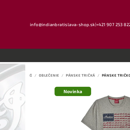
Prejsť
na
obsah
info@indianbratislava-shop.sk
|
+421 907 253 82
/
OBLEČENIE
/
PÁNSKE TRIČKÁ
/
PÁNSKE TRIČKO
DOMOV
Novinka