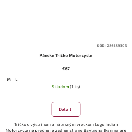
KÓD:
286189303
Pánske Tričko Motorcycle
€67
M
L
Skladom
(1 ks)
Detail
Tričko s výstrihom a náprsným vreckom Logo Indian
Motorcycle na prednej a zadnej strane Bavlnená tkanina pre