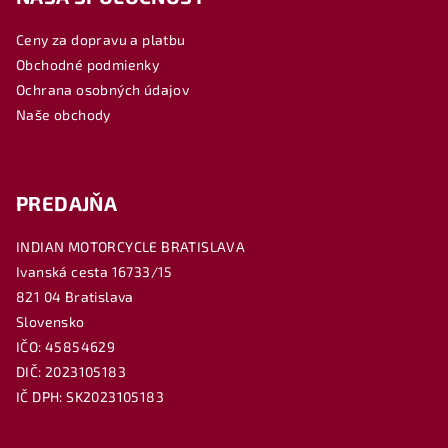
ä
Ceny za dopravu a platbu
t
Obchodné podmienky
i
Ochrana osobných údajov
e
Naše obchody
PREDAJŇA
INDIAN MOTORCYCLE BRATISLAVA
Ivanská cesta 16733/15
821 04 Bratislava
Slovensko
IČO: 45854629
DIČ: 2023105183
IČ DPH: SK2023105183