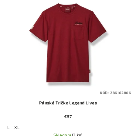
KÓD:
286162806
Pánské Tričko Legend Lives
€57
L
XL
Skladom
(1 ks)