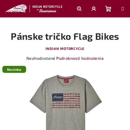
Prejsť
na
obsah
Nákupn
Hľadať
Prihlásenie
Pánske tričko Flag Bikes
košík
INDIAN MOTORCYCLE
Priemerné
Neohodnotené
Podrobnosti hodnotenia
hodnotenie
produktu
Novinka
je
0,0
z
5
hviezdičiek.