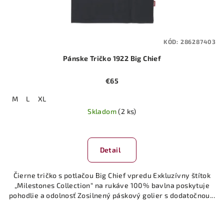
KÓD:
286287403
Pánske Tričko 1922 Big Chief
€65
M
L
XL
Skladom
(2 ks)
Detail
Čierne tričko s potlačou Big Chief vpredu Exkluzívny štítok
„Milestones Collection“ na rukáve 100% bavlna poskytuje
pohodlie a odolnosť Zosilnený páskový golier s dodatočnou...