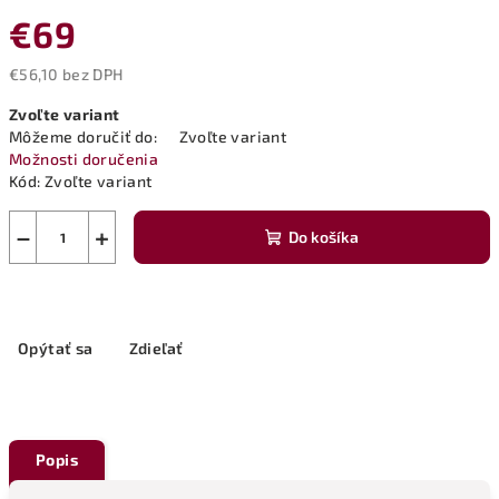
€69
€56,10 bez DPH
Jednotková
Zvoľte variant
cena:
Môžeme doručiť do:
Zvoľte variant
Možnosti doručenia
Kód:
Zvoľte variant
−
+
Do košíka
Opýtať sa
Zdieľať
Popis