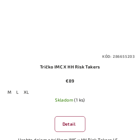
KÓD:
286655203
Tričko IMC X HH Risk Takers
€89
M
L
XL
Skladom
(1 ks)
Detail
Urobte dojem s tričkom IMC x HH Risk Takers LS –