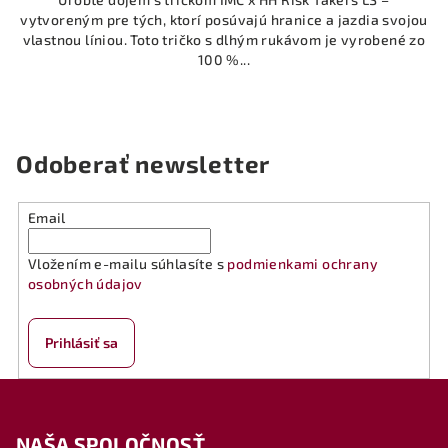
vytvoreným pre tých, ktorí posúvajú hranice a jazdia svojou
vlastnou líniou. Toto tričko s dlhým rukávom je vyrobené zo
100 %...
Odoberať newsletter
Email
Vložením e-mailu súhlasíte s
podmienkami ochrany
osobných údajov
Prihlásiť sa
Z
á
NAŠA SPOLOČNOSŤ
p