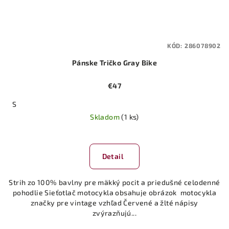
KÓD:
286078902
Pánske Tričko Gray Bike
€47
S
Skladom
(1 ks)
Detail
Strih zo 100% bavlny pre mäkký pocit a priedušné celodenné
pohodlie Sieťotlač motocykla obsahuje obrázok motocykla
značky pre vintage vzhľad Červené a žlté nápisy
zvýrazňujú...