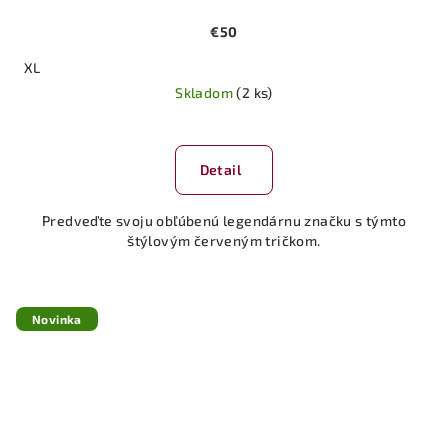
€50
XL
Skladom
(2 ks)
Detail
Predveďte svoju obľúbenú legendárnu značku s týmto
štýlovým červeným tričkom.
Novinka