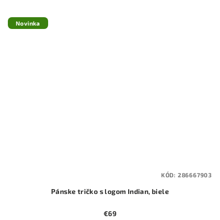
Novinka
KÓD:
286667903
Pánske tričko s logom Indian, biele
€69