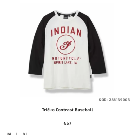
KÓD:
286139003
Tričko Contrast Baseball
€57
M
L
XL