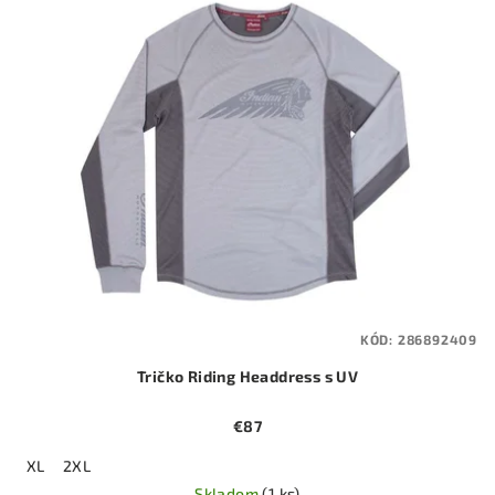
KÓD:
286892409
Tričko Riding Headdress s UV
€87
XL
2XL
Skladom
(1 ks)