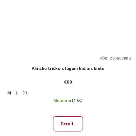
KÓD:
286667903
Pánske tričko s logom Indian, biele
€69
M
L
XL
Skladom
(1 ks)
Detail