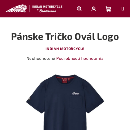
Prejsť
na
obsah
Nákupn
Hľadať
Prihlásenie
Pánske Tričko Ovál Logo
košík
INDIAN MOTORCYCLE
Priemerné
Neohodnotené
Podrobnosti hodnotenia
hodnotenie
produktu
je
0,0
z
5
hviezdičiek.