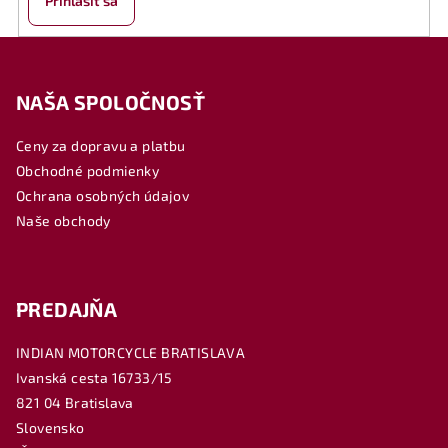
Prihlásiť sa
Z
á
NAŠA SPOLOČNOSŤ
p
ä
Ceny za dopravu a platbu
t
Obchodné podmienky
i
Ochrana osobných údajov
e
Naše obchody
PREDAJŇA
INDIAN MOTORCYCLE BRATISLAVA
Ivanská cesta 16733/15
821 04 Bratislava
Slovensko