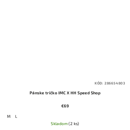
KÓD:
286654803
Pánske tričko IMC X HH Speed Shop
€69
M
L
Skladom
(2 ks)