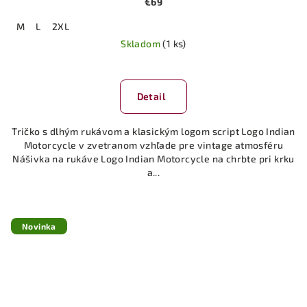
€69
M
L
2XL
Skladom
(1 ks)
Priemerné
hodnotenie
produktu
Detail
je
5,0
Tričko s dlhým rukávom a klasickým logom script Logo Indian
z
Motorcycle v zvetranom vzhľade pre vintage atmosféru
5
Nášivka na rukáve Logo Indian Motorcycle na chrbte pri krku
hviezdičiek.
a...
Novinka