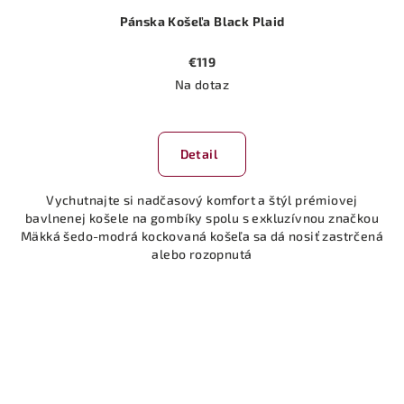
Pánska Košeľa Black Plaid
€119
Na dotaz
Detail
Vychutnajte si nadčasový komfort a štýl prémiovej
bavlnenej košele na gombíky spolu s exkluzívnou značkou
Mäkká šedo-modrá kockovaná košeľa sa dá nosiť zastrčená
alebo rozopnutá