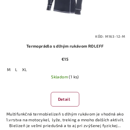
KÓD:
M163-12-M
Termoprádlo s dlhým rukávom ROLEFF
€15
M
L
XL
Skladom
(1 ks)
Detail
Multifunkčná termobielizeň s dlhým rukávom je vhodná ako
1.vrstva na motocykel, lyže, treking a mnoho ďalších aktivít.
Bielizeň je veľmi priedušná a to aj pri zvýšenej fyzickej...