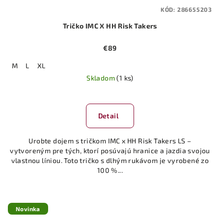
KÓD:
286655203
Tričko IMC X HH Risk Takers
€89
M
L
XL
Skladom
(1 ks)
Detail
Urobte dojem s tričkom IMC x HH Risk Takers LS –
vytvoreným pre tých, ktorí posúvajú hranice a jazdia svojou
vlastnou líniou. Toto tričko s dlhým rukávom je vyrobené zo
100 %...
Novinka