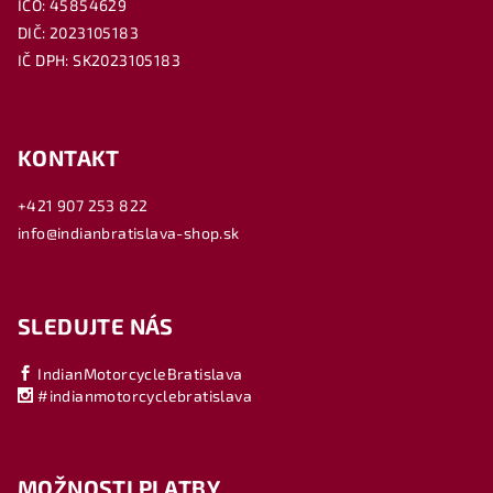
IČO: 45854629
DIČ: 2023105183
IČ DPH: SK2023105183
KONTAKT
+421 907 253 822
info@indianbratislava-shop.sk
SLEDUJTE NÁS
IndianMotorcycleBratislava
#indianmotorcyclebratislava
MOŽNOSTI PLATBY