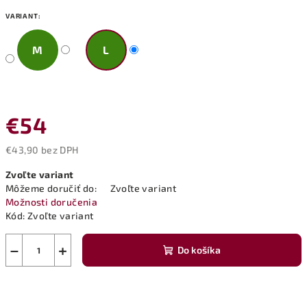
VARIANT:
M
L
€54
€43,90 bez DPH
Jednotková
Zvoľte variant
cena:
Môžeme doručiť do:
Zvoľte variant
Možnosti doručenia
Kód:
Zvoľte variant
−
+
Do košíka