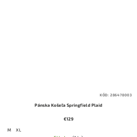
KÓD:
286478003
Pánska Košeľa Springfield Plaid
€129
M
XL