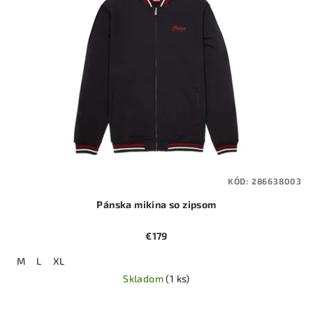
KÓD:
286638003
Pánska mikina so zipsom
€179
M
L
XL
Skladom
(1 ks)