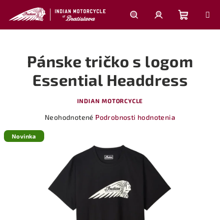
Prejsť
na
obsah
Nákupn
Hľadať
Prihlásenie
Pánske tričko s logom
košík
Essential Headdress
INDIAN MOTORCYCLE
Priemerné
Neohodnotené
Podrobnosti hodnotenia
hodnotenie
produktu
Novinka
je
0,0
z
5
hviezdičiek.