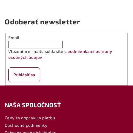
Odoberať newsletter
Email
Vložením e-mailu súhlasíte s
podmienkami ochrany
osobných údajov
Prihlásiť sa
Z
á
NAŠA SPOLOČNOSŤ
p
ä
Ceny za dopravu a platbu
t
Obchodné podmienky
i
Ochrana osobných údajov