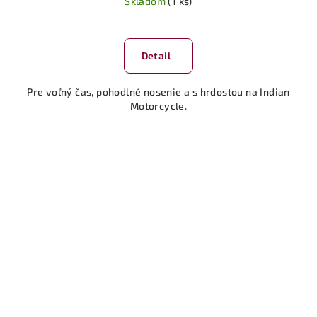
Skladom
(1 ks)
Priemerné
hodnotenie
produktu
Detail
je
5,0
Pre voľný čas, pohodlné nosenie a s hrdosťou na Indian
z
Motorcycle.
5
hviezdičiek.