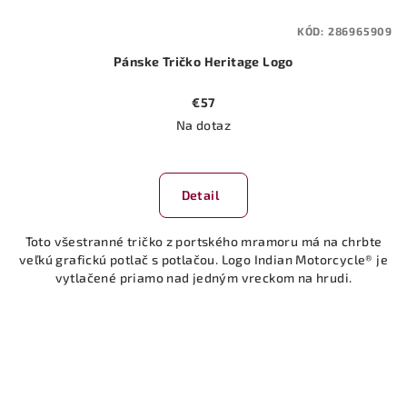
KÓD:
286965909
Pánske Tričko Heritage Logo
€57
Na dotaz
Detail
Toto všestranné tričko z portského mramoru má na chrbte
veľkú grafickú potlač s potlačou. Logo Indian Motorcycle® je
vytlačené priamo nad jedným vreckom na hrudi.