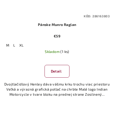
KÓD:
286163803
Pánske Munro Raglan
€59
M
L
XL
Skladom
(1 ks)
Detail
Dvojtlačidlový Henley dáva vášmu krku trochu viac priestoru
Veľká a výrazná grafická potlač na chrbte Malé logo Indian
Motorcycle v tvare bloku na prednej strane Zosilnený...