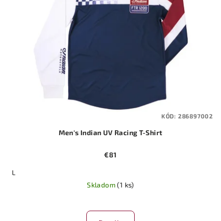
KÓD:
286897002
Men's Indian UV Racing T-Shirt
€81
L
Skladom
(1 ks)