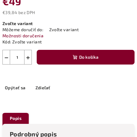
€49
€39,84 bez DPH
Jednotková
Zvoľte variant
cena:
Môžeme doručiť do:
Zvoľte variant
Možnosti doručenia
Kód:
Zvoľte variant
−
+
Do košíka
Opýtať sa
Zdieľať
Popis
Podrobný popis