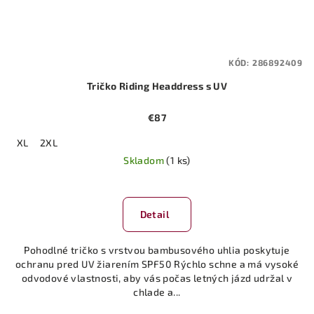
KÓD:
286892409
Tričko Riding Headdress s UV
€87
XL
2XL
Skladom
(1 ks)
Detail
Pohodlné tričko s vrstvou bambusového uhlia poskytuje
ochranu pred UV žiarením SPF50 Rýchlo schne a má vysoké
odvodové vlastnosti, aby vás počas letných jázd udržal v
chlade a...