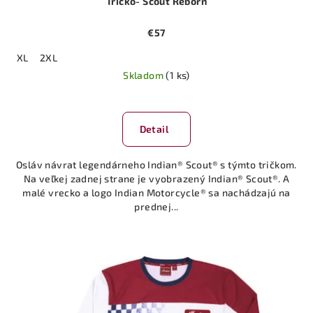
Tričko- Scout Reborn
€57
XL
2XL
Skladom
(1 ks)
Detail
Osláv návrat legendárneho Indian® Scout® s týmto tričkom.
Na veľkej zadnej strane je vyobrazený Indian® Scout®. A
malé vrecko a logo Indian Motorcycle® sa nachádzajú na
prednej...