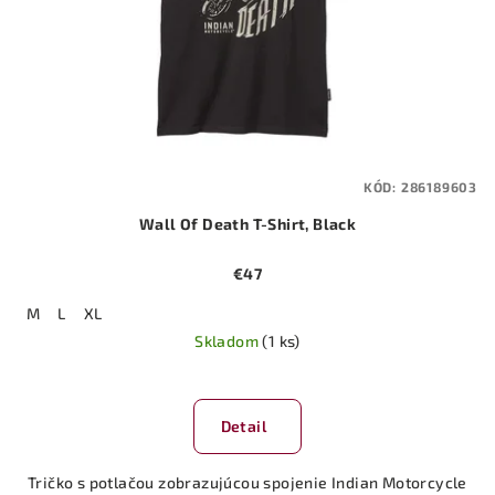
KÓD:
286189603
Wall Of Death T-Shirt, Black
€47
M
L
XL
Skladom
(1 ks)
Detail
Tričko s potlačou zobrazujúcou spojenie Indian Motorcycle