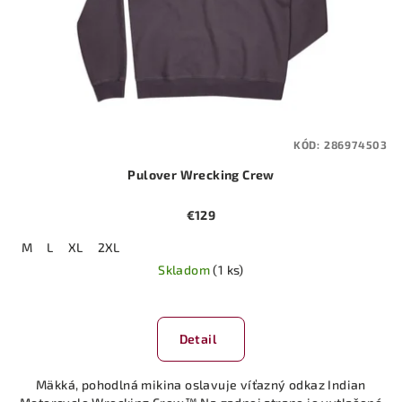
KÓD:
286974503
Pulover Wrecking Crew
€129
M
L
XL
2XL
Skladom
(1 ks)
Detail
Mäkká, pohodlná mikina oslavuje víťazný odkaz Indian