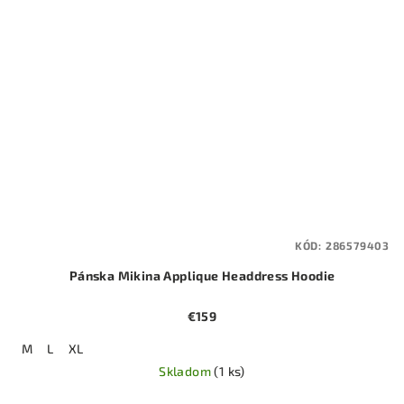
KÓD:
286579403
Pánska Mikina Applique Headdress Hoodie
€159
M
L
XL
Skladom
(1 ks)
Priemerné