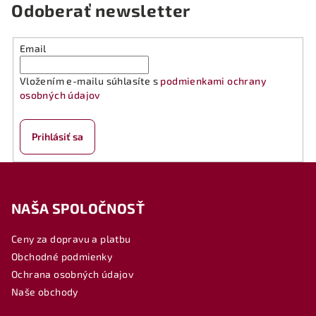
Odoberať newsletter
Email
Vložením e-mailu súhlasíte s
podmienkami ochrany
osobných údajov
Prihlásiť sa
Z
á
NAŠA SPOLOČNOSŤ
p
ä
Ceny za dopravu a platbu
t
Obchodné podmienky
i
Ochrana osobných údajov
e
Naše obchody