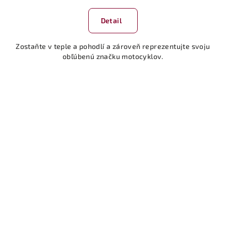
hodnotenie
produktu
Detail
je
5,0
Zostaňte v teple a pohodlí a zároveň reprezentujte svoju
z
obľúbenú značku motocyklov.
5
hviezdičiek.