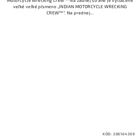
Motorcycle Wrecking Crew™ Na zadnej strane je vytlačené
veľké veľké písmeno „INDIAN MOTORCYCLE WRECKING
CREW™“. Na prednej...
KÓD:
286164309