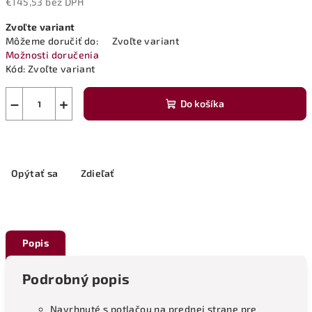
€145,53 bez DPH
Jednotková
Zvoľte variant
cena:
Môžeme doručiť do:
Zvoľte variant
Možnosti doručenia
Kód:
Zvoľte variant
−
+
Do košíka
Opýtať sa
Zdieľať
Popis
Podrobný popis
Navrhnuté s potlačou na prednej strane pre