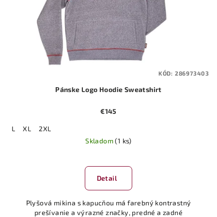
KÓD:
286973403
Pánske Logo Hoodie Sweatshirt
€145
L
XL
2XL
Skladom
(1 ks)
Detail
Plyšová mikina s kapucňou má farebný kontrastný
prešívanie a výrazné značky, predné a zadné