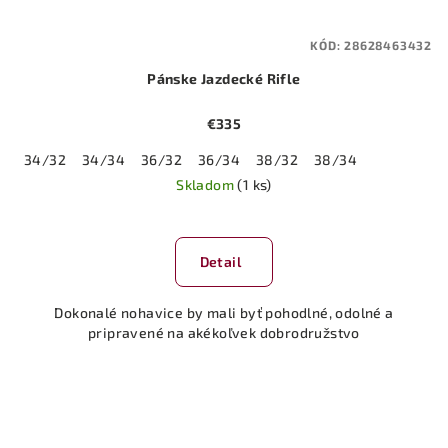
KÓD:
28628463432
Pánske Jazdecké Rifle
€335
34/32
34/34
36/32
36/34
38/32
38/34
Skladom
(1 ks)
Detail
Dokonalé nohavice by mali byť pohodlné, odolné a
pripravené na akékoľvek dobrodružstvo