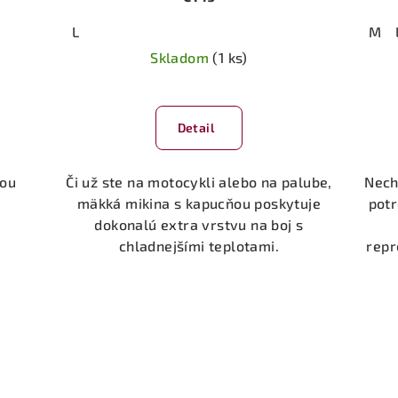
L
M
Skladom
(1 ks)
Detail
nou
Či už ste na motocykli alebo na palube,
Nech
mäkká mikina s kapucňou poskytuje
potr
dokonalú extra vrstvu na boj s
chladnejšími teplotami.
repr