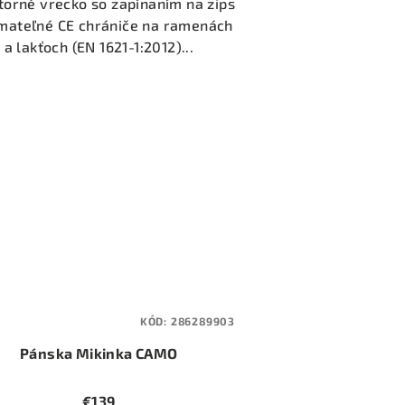
torné vrecko so zapínaním na zips
mateľné CE chrániče na ramenách
a lakťoch (EN 1621-1:2012)...
KÓD:
286289903
Pánska Mikinka CAMO
€139