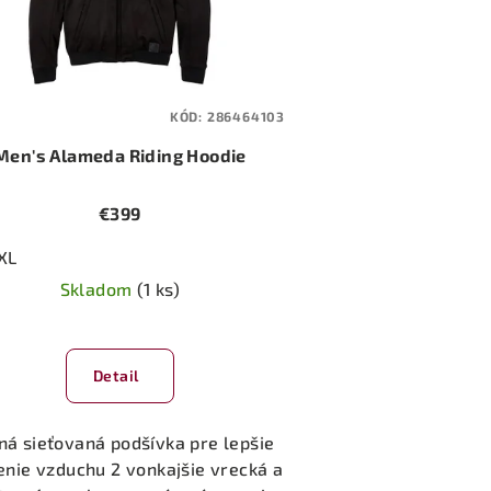
KÓD:
286464103
Men's Alameda Riding Hoodie
€399
XL
Skladom
(1 ks)
Detail
ná sieťovaná podšívka pre lepšie
enie vzduchu 2 vonkajšie vrecká a