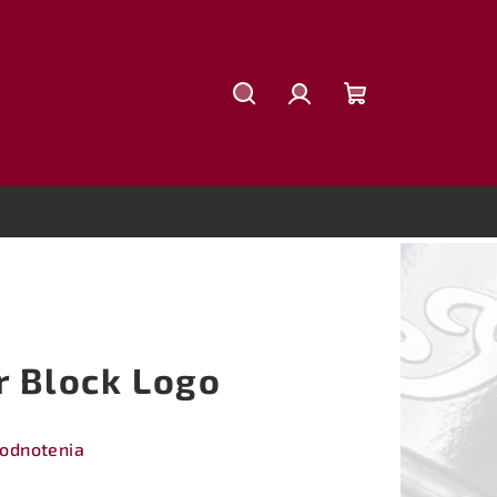
Hľadať
Prihlásenie
Nákupný
košík
r Block Logo
hodnotenia