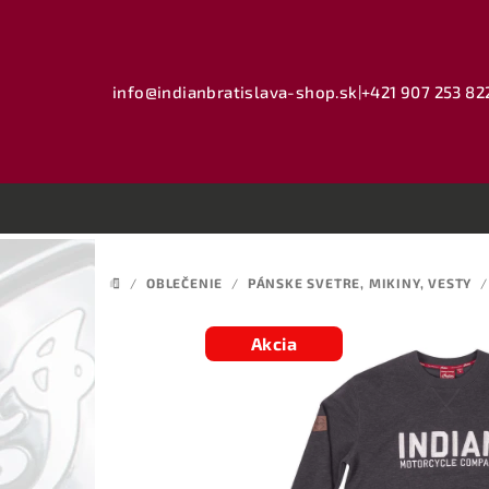
Prejsť
na
obsah
info@indianbratislava-shop.sk
|
+421 907 253 82
/
OBLEČENIE
/
PÁNSKE SVETRE, MIKINY, VESTY
/
DOMOV
Akcia