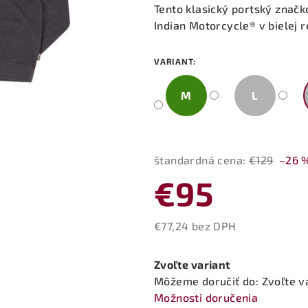
produktu
Tento klasický portský znač
je
Indian Motorcycle® v bielej r
0,0
z
VARIANT:
5
hviezdičiek.
M
L
štandardná cena:
€129
–26 
€95
€77,24 bez DPH
Jednotková
cena:
Zvoľte variant
Môžeme doručiť do:
Zvoľte v
Možnosti doručenia