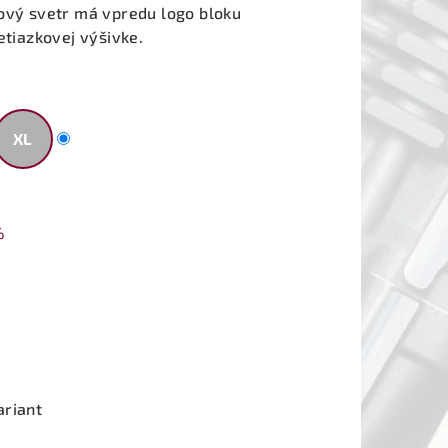
kový svetr má vpredu logo bloku
etiazkovej výšivke.
XL
%
ariant