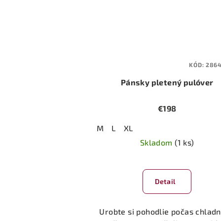
KÓD:
286
Pánsky pletený pulóver
€198
M
L
XL
Skladom
(1 ks)
Priemerné
hodnotenie
Detail
produktu
je
5,0
Urobte si pohodlie počas chlad
z