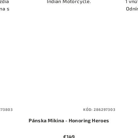
zdia
Indian Motorcycle.
1 vnú
na s
Odní
273803
KÓD:
286297303
Pánska Mikina - Honoring Heroes
€149