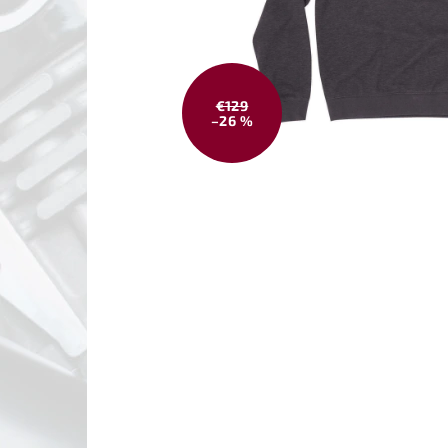
€129
–26 %