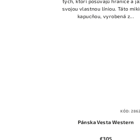
tých, ktorí posúvajú hranice a ja
svojou vlastnou líniou. Táto miki
kapucňou, vyrobená z...
KÓD:
286
Pánska Vesta Western
€305