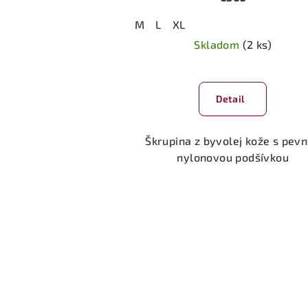
M
L
XL
Skladom
(2 ks)
Detail
Škrupina z byvolej kože s pev
nylonovou podšívkou