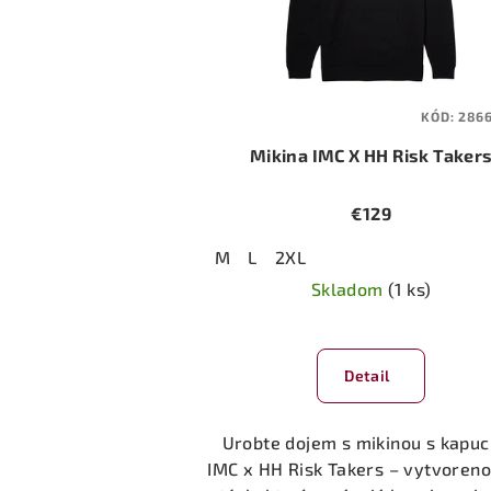
KÓD:
286
Mikina IMC X HH Risk Taker
€129
M
L
2XL
Skladom
(1 ks)
Detail
Urobte dojem s mikinou s kapu
IMC x HH Risk Takers – vytvoreno