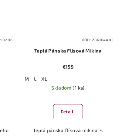
493206
KÓD:
286164403
Teplá Pánska Flisová Mikina
€159
M
L
XL
Skladom
(1 ks)
Detail
ného
Teplá pánska flísová mikina, s