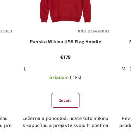
655303
KÓD:
286493003
s
Panska Mikina USA Flag Hoodie
€179
L
M
Skladom
(1 ks)
Detail
cňou
Ležérna a pohodlná, noste túto mikinu
Pev
u pre
s kapucňou a prejavte svoju hrdosť na
prúd