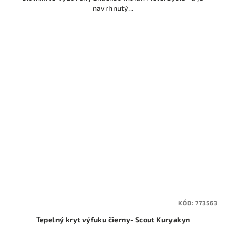
navrhnutý...
KÓD:
773563
Tepelný kryt výfuku čierny- Scout Kuryakyn