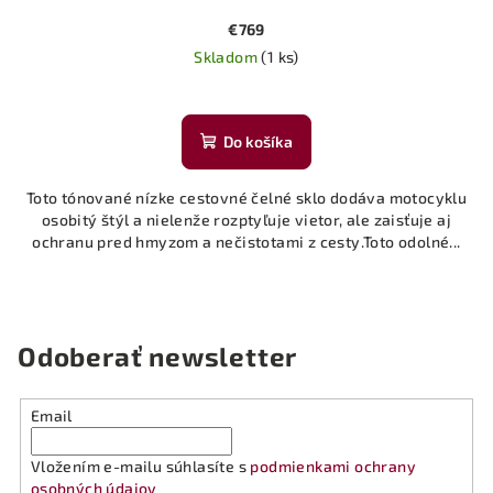
€769
Skladom
(1 ks)
Do košíka
Toto tónované nízke cestovné čelné sklo dodáva motocyklu
osobitý štýl a nielenže rozptyľuje vietor, ale zaisťuje aj
ochranu pred hmyzom a nečistotami z cesty.Toto odolné...
Odoberať newsletter
Email
Vložením e-mailu súhlasíte s
podmienkami ochrany
osobných údajov