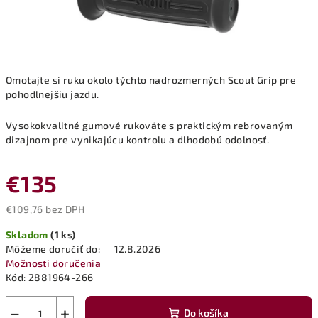
Omotajte si ruku okolo týchto nadrozmerných Scout Grip pre
pohodlnejšiu jazdu.
Vysokokvalitné gumové rukoväte s praktickým rebrovaným
dizajnom pre vynikajúcu kontrolu a dlhodobú odolnosť.
€135
€109,76 bez DPH
Jednotková
Skladom
(1 ks)
cena:
Môžeme doručiť do:
12.8.2026
Možnosti doručenia
Kód:
2881964-266
−
+
Do košíka