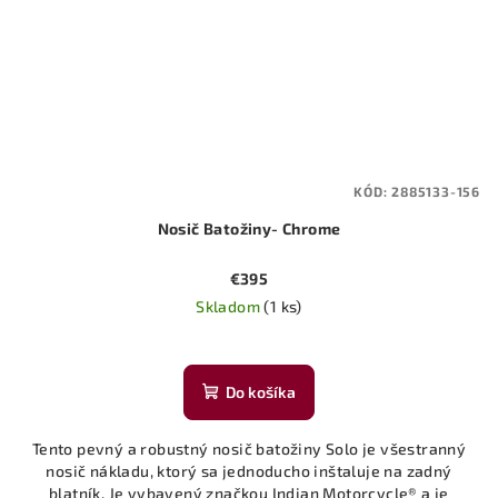
KÓD:
2885133-156
Nosič Batožiny- Chrome
€395
Skladom
(1 ks)
Do košíka
Tento pevný a robustný nosič batožiny Solo je všestranný
nosič nákladu, ktorý sa jednoducho inštaluje na zadný
blatník. Je vybavený značkou Indian Motorcycle® a je