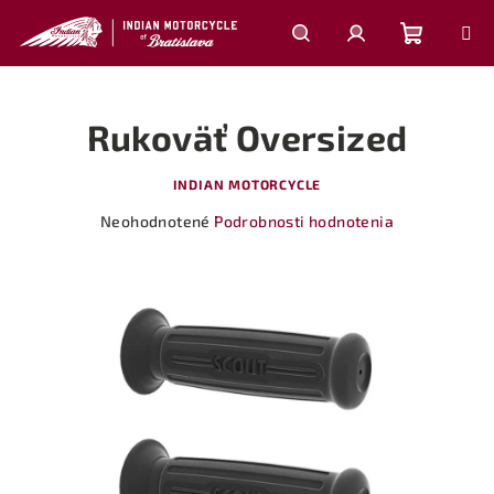
Prejsť
na
obsah
Nákupn
Hľadať
Prihlásenie
Rukoväť Oversized
košík
INDIAN MOTORCYCLE
Priemerné
Neohodnotené
Podrobnosti hodnotenia
hodnotenie
produktu
je
0,0
z
5
hviezdičiek.