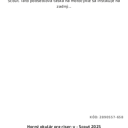
Scout. Táto podsedlová taška na motocykle sa inštaluje na
zadný...
KÓD:
2890557-658
Horný okulár pre riser-y - Scout 2025