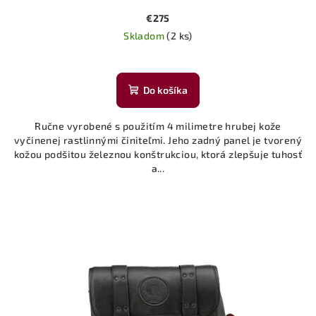
€275
Skladom
(2 ks)
Priemerné
hodnotenie
produktu
Do košíka
je
5,0
Ručne vyrobené s použitím 4 milimetre hrubej kože
z
vyčinenej rastlinnými činiteľmi. Jeho zadný panel je tvorený
5
kožou podšitou železnou konštrukciou, ktorá zlepšuje tuhosť
hviezdičiek.
a...