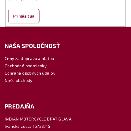
Prihlásiť sa
Z
á
NAŠA SPOLOČNOSŤ
p
ä
Ceny za dopravu a platbu
t
Obchodné podmienky
i
Ochrana osobných údajov
e
Naše obchody
PREDAJŇA
INDIAN MOTORCYCLE BRATISLAVA
Ivanská cesta 16733/15