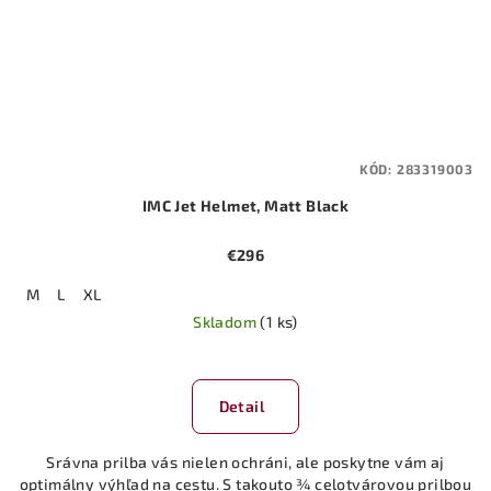
KÓD:
283319003
IMC Jet Helmet, Matt Black
€296
M
L
XL
Skladom
(1 ks)
Detail
Srávna prilba vás nielen ochráni, ale poskytne vám aj
optimálny výhľad na cestu. S takouto ¾ celotvárovou prilbou