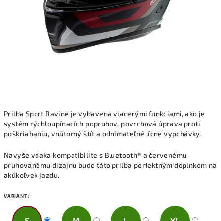
Prilba Sport Ravine je vybavená viacerými funkciami, ako je
systém rýchloupínacích popruhov, povrchová úprava proti
poškriabaniu, vnútorný štít a odnímateľné lícne vypchávky.
Navyše vďaka kompatibilite s Bluetooth® a červenému
pruhovanému dizajnu bude táto prilba perfektným doplnkom na
akúkoľvek jazdu.
VARIANT:
S
M
L
XL