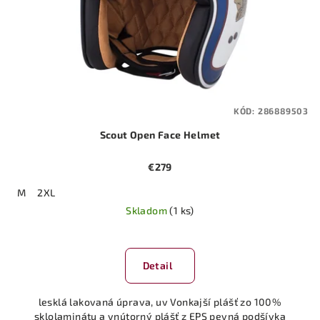
KÓD:
286889503
Scout Open Face Helmet
€279
M
2XL
Skladom
(1 ks)
Detail
lesklá lakovaná úprava, uv Vonkajší plášť zo 100%
sklolaminátu a vnútorný plášť z EPS pevná podšívka