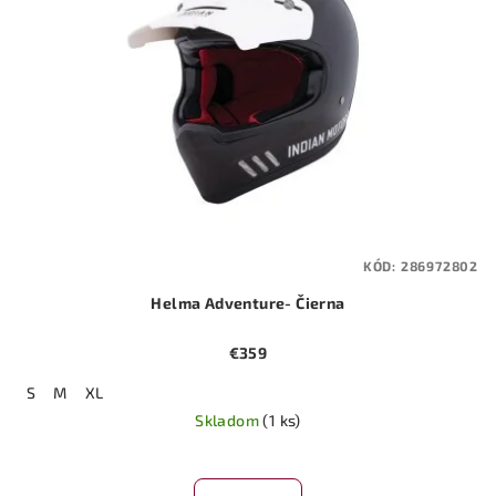
KÓD:
286972802
Helma Adventure- Čierna
€359
S
M
XL
Skladom
(1 ks)