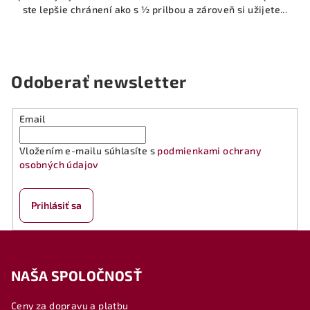
ste lepšie chránení ako s ½ prilbou a zároveň si užijete...
Odoberať newsletter
Email
Vložením e-mailu súhlasíte s
podmienkami ochrany
osobných údajov
Prihlásiť sa
Z
á
NAŠA SPOLOČNOSŤ
p
ä
Ceny za dopravu a platbu