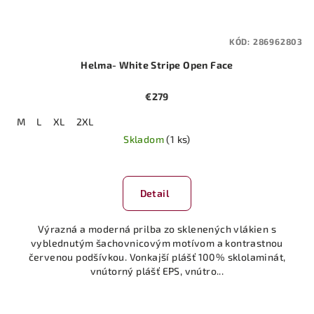
KÓD:
286962803
Helma- White Stripe Open Face
€279
M
L
XL
2XL
Skladom
(1 ks)
Detail
Výrazná a moderná prilba zo sklenených vlákien s
vyblednutým šachovnicovým motívom a kontrastnou
červenou podšívkou. Vonkajší plášť 100% sklolaminát,
vnútorný plášť EPS, vnútro...