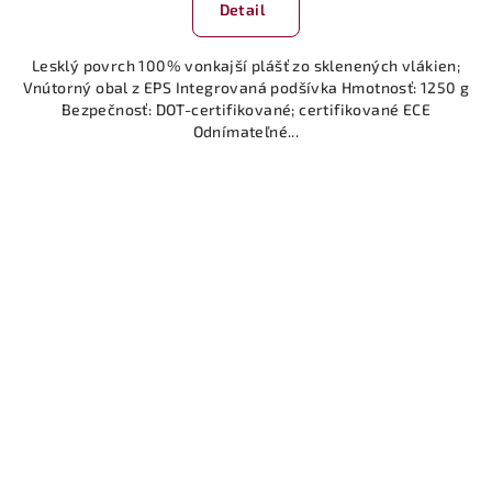
Detail
Lesklý povrch 100% vonkajší plášť zo sklenených vlákien;
Vnútorný obal z EPS Integrovaná podšívka Hmotnosť: 1250 g
Bezpečnosť: DOT-certifikované; certifikované ECE
Odnímateľné...