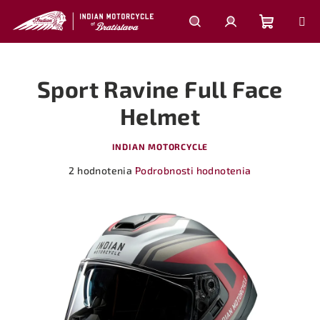
Prejsť
na
obsah
Nákupn
Hľadať
Prihlásenie
Sport Ravine Full Face
košík
Helmet
INDIAN MOTORCYCLE
Priemerné
2 hodnotenia
Podrobnosti hodnotenia
hodnotenie
produktu
je
5,0
z
5
hviezdičiek.