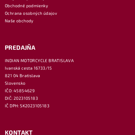
t
Obchodné podmienky
i
Ochrana osobných údajov
e
Naše obchody
PREDAJŇA
INDIAN MOTORCYCLE BRATISLAVA
Ivanská cesta 16733/15
821 04 Bratislava
Slovensko
IČO: 45854629
DIČ: 2023105183
IČ DPH: SK2023105183
KONTAKT