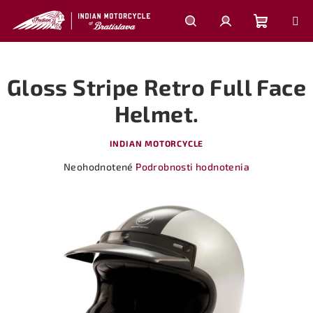
Prejsť
na
obsah
Nákupn
Hľadať
Prihlásenie
Gloss Stripe Retro Full Face
košík
Helmet.
INDIAN MOTORCYCLE
Priemerné
Neohodnotené
Podrobnosti hodnotenia
hodnotenie
produktu
je
0,0
z
5
hviezdičiek.