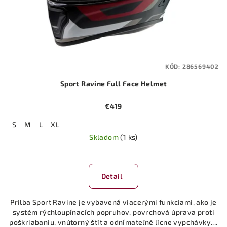
KÓD:
286569402
Sport Ravine Full Face Helmet
€419
S
M
L
XL
Skladom
(1 ks)
Priemerné
hodnotenie
produktu
Detail
je
5,0
Prilba Sport Ravine je vybavená viacerými funkciami, ako je
z
systém rýchloupínacích popruhov, povrchová úprava proti
5
poškriabaniu, vnútorný štít a odnímateľné lícne vypchávky....
hviezdičiek.