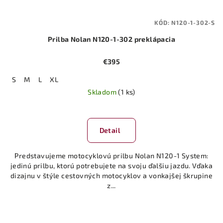
KÓD:
N120-1-302-S
Prilba Nolan N120-1-302 preklápacia
€395
S
M
L
XL
Skladom
(1 ks)
Detail
Predstavujeme motocyklovú prilbu Nolan N120-1 System:
jedinú prilbu, ktorú potrebujete na svoju ďalšiu jazdu. Vďaka
dizajnu v štýle cestovných motocyklov a vonkajšej škrupine
z...