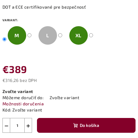
DOT a ECE certifikované pre bezpečnosť
VARIANT:
M
L
XL
€389
€316,26 bez DPH
Jednotková
Zvoľte variant
cena:
Môžeme doručiť do:
Zvoľte variant
Možnosti doručenia
Kód:
Zvoľte variant
−
+
Do košíka