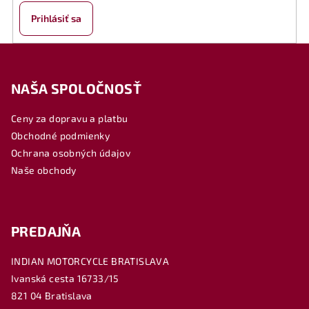
Prihlásiť sa
Z
á
NAŠA SPOLOČNOSŤ
p
ä
Ceny za dopravu a platbu
t
Obchodné podmienky
i
Ochrana osobných údajov
e
Naše obchody
PREDAJŇA
INDIAN MOTORCYCLE BRATISLAVA
Ivanská cesta 16733/15
821 04 Bratislava