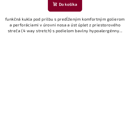
Do košíka
funkčná kukla pod prilbu s predĺženým komfortným golierom
a perforáciami v úrovni nosa a úst úplet z priestorového
streča (4 way stretch) s podielom bavlny hypoalergénny...