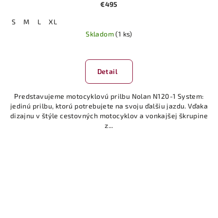
€495
S
M
L
XL
Skladom
(1 ks)
Detail
Predstavujeme motocyklovú prilbu Nolan N120-1 System:
jedinú prilbu, ktorú potrebujete na svoju ďalšiu jazdu. Vďaka
dizajnu v štýle cestovných motocyklov a vonkajšej škrupine
z...