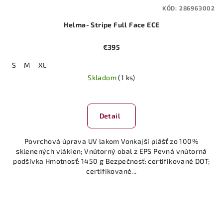
KÓD:
286963002
Helma- Stripe Full Face ECE
€395
S
M
XL
Skladom
(1 ks)
Detail
Povrchová úprava UV lakom Vonkajší plášť zo 100%
sklenených vlákien; Vnútorný obal z EPS Pevná vnútorná
podšívka Hmotnosť: 1450 g Bezpečnosť: certifikované DOT;
certifikované...