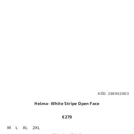
KÓD:
286962803
Helma- White Stripe Open Face
€279
M
L
XL
2XL