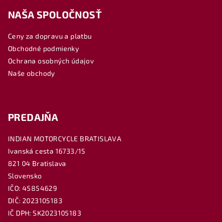
á
NAŠA SPOLOČNOSŤ
p
ä
Ceny za dopravu a platbu
t
Obchodné podmienky
i
Ochrana osobných údajov
e
Naše obchody
PREDAJŇA
INDIAN MOTORCYCLE BRATISLAVA
Ivanská cesta 16733/15
821 04 Bratislava
Slovensko
IČO: 45854629
DIČ: 2023105183
IČ DPH: SK2023105183