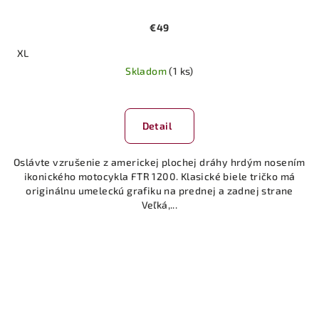
€49
XL
Skladom
(1 ks)
Detail
Oslávte vzrušenie z americkej plochej dráhy hrdým nosením
ikonického motocykla FTR 1200. Klasické biele tričko má
originálnu umeleckú grafiku na prednej a zadnej strane
Veľká,...