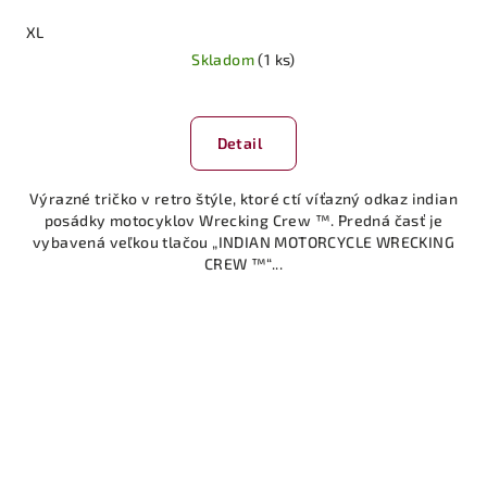
XL
Skladom
(1 ks)
Detail
Výrazné tričko v retro štýle, ktoré ctí víťazný odkaz indian
posádky motocyklov Wrecking Crew ™. Predná časť je
vybavená veľkou tlačou „INDIAN MOTORCYCLE WRECKING
CREW ™“...