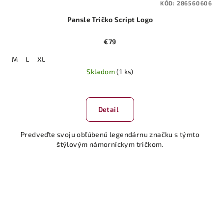
KÓD:
286560606
Pansle Tričko Script Logo
€79
M
L
XL
Skladom
(1 ks)
Detail
Predveďte svoju obľúbenú legendárnu značku s týmto
štýlovým námorníckym tričkom.