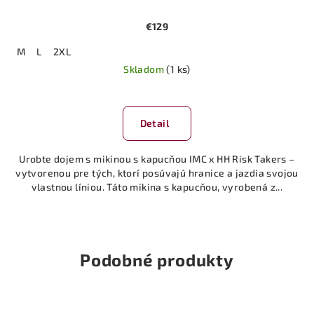
€129
M
L
2XL
Skladom
(1 ks)
Detail
Urobte dojem s mikinou s kapucňou IMC x HH Risk Takers –
vytvorenou pre tých, ktorí posúvajú hranice a jazdia svojou
vlastnou líniou. Táto mikina s kapucňou, vyrobená z...
Podobné produkty