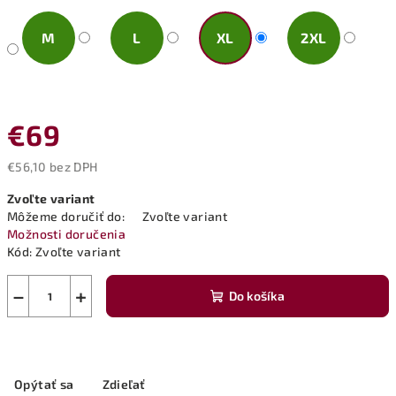
M
L
XL
2XL
€69
€56,10 bez DPH
Jednotková
Zvoľte variant
cena:
Môžeme doručiť do:
Zvoľte variant
Možnosti doručenia
Kód:
Zvoľte variant
−
+
Do košíka
Opýtať sa
Zdieľať