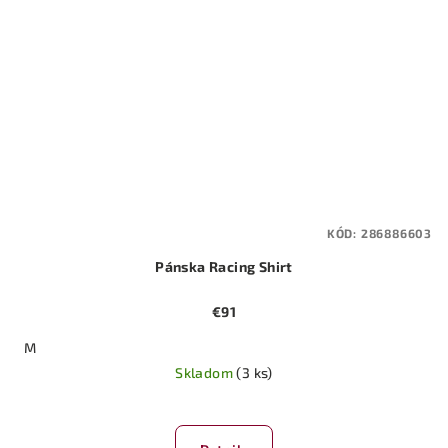
KÓD:
286886603
Pánska Racing Shirt
€91
M
Skladom
(3 ks)
Priemerné
hodnotenie
produktu