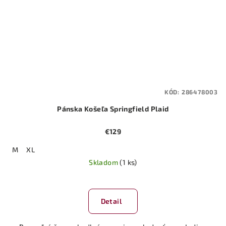
KÓD:
286478003
Pánska Košeľa Springfield Plaid
€129
M
XL
Skladom
(1 ks)
Priemerné
hodnotenie
produktu
Detail
je
5,0