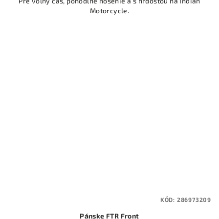
Pre voľný čas, pohodlné nosenie a s hrdosťou na Indian
z
Motorcycle.
5
hviezdičiek.
KÓD:
286973209
Pánske FTR Front