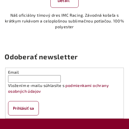
Detail
je
5,0
Náš oficiálny tímový dres IMC Racing. Závodná košeľa s
z
krátkym rukávom a celoplošnou sublimačnou potlačou. 100%
5
polyester
hviezdičiek.
Odoberať newsletter
Email
Vložením e-mailu súhlasíte s
podmienkami ochrany
osobných údajov
Prihlásiť sa
Z