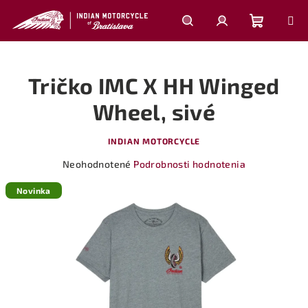
Prejsť
na
obsah
Nákupn
Hľadať
Prihlásenie
Tričko IMC X HH Winged
košík
Wheel, sivé
INDIAN MOTORCYCLE
Priemerné
Neohodnotené
Podrobnosti hodnotenia
hodnotenie
produktu
Novinka
je
0,0
z
5
hviezdičiek.