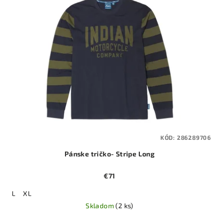
KÓD:
286289706
Pánske tričko- Stripe Long
€71
L
XL
Skladom
(2 ks)