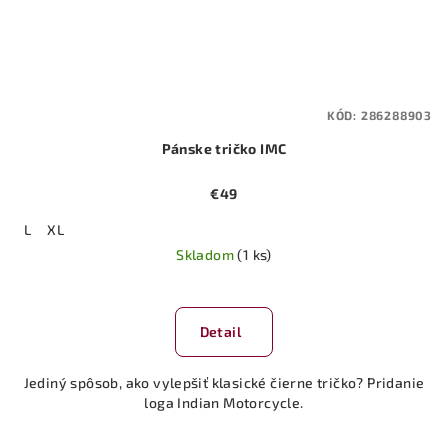
KÓD:
286288903
Pánske tričko IMC
€49
L
XL
Skladom
(1 ks)
Detail
Jediný spôsob, ako vylepšiť klasické čierne tričko? Pridanie
loga Indian Motorcycle.