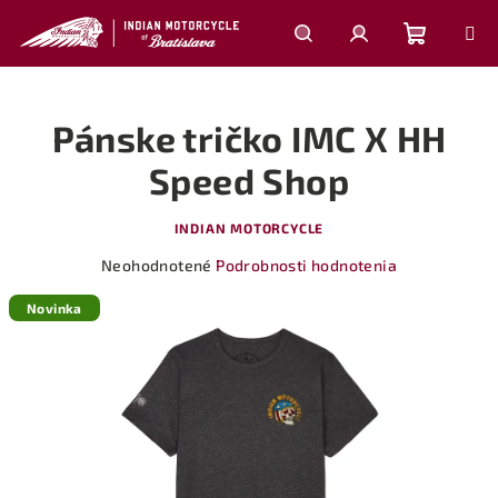
Prejsť
na
obsah
Nákupn
Hľadať
Prihlásenie
Pánske tričko IMC X HH
košík
Speed Shop
INDIAN MOTORCYCLE
Priemerné
Neohodnotené
Podrobnosti hodnotenia
hodnotenie
produktu
Novinka
je
0,0
z
5
hviezdičiek.