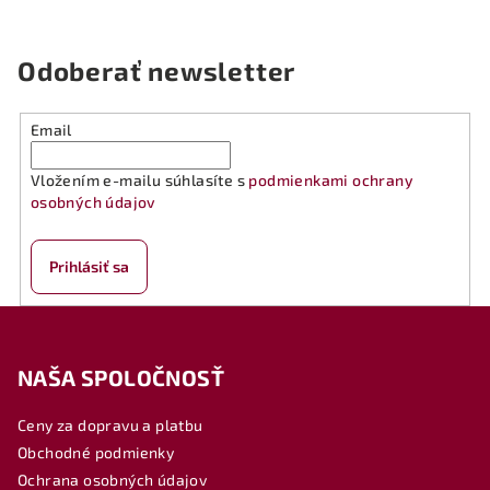
Odoberať newsletter
Email
Vložením e-mailu súhlasíte s
podmienkami ochrany
osobných údajov
Prihlásiť sa
Z
á
NAŠA SPOLOČNOSŤ
p
ä
Ceny za dopravu a platbu
t
Obchodné podmienky
i
Ochrana osobných údajov