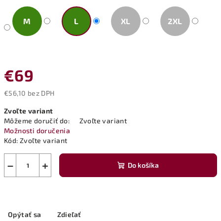
M
L
XL
2XL
€69
€56,10 bez DPH
Jednotková
Zvoľte variant
cena:
Môžeme doručiť do:
Zvoľte variant
Možnosti doručenia
Kód:
Zvoľte variant
−
+
Do košíka
Opýtať sa
Zdieľať