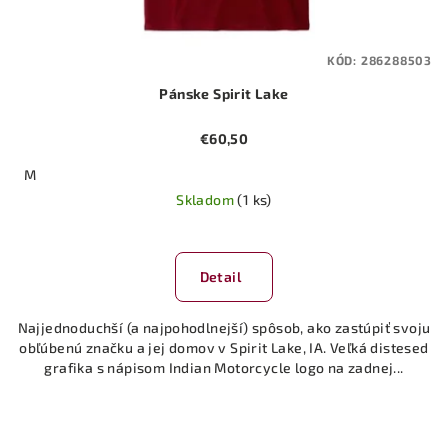
KÓD:
286288503
Pánske Spirit Lake
€60,50
M
Skladom
(1 ks)
Detail
Najjednoduchší (a najpohodlnejší) spôsob, ako zastúpiť svoju
obľúbenú značku a jej domov v Spirit Lake, IA. Veľká distesed
grafika s nápisom Indian Motorcycle logo na zadnej...