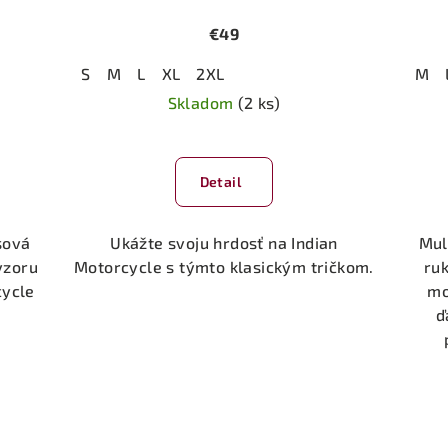
€49
S
M
L
XL
2XL
M
Skladom
(2 ks)
Detail
sová
Ukážte svoju hrdosť na Indian
Mul
vzoru
Motorcycle s týmto klasickým tričkom.
ru
cycle
mo
ď