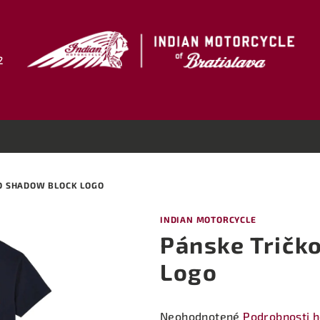
2
O SHADOW BLOCK LOGO
INDIAN MOTORCYCLE
Pánske Tričk
Logo
Priemerné
Neohodnotené
Podrobnosti 