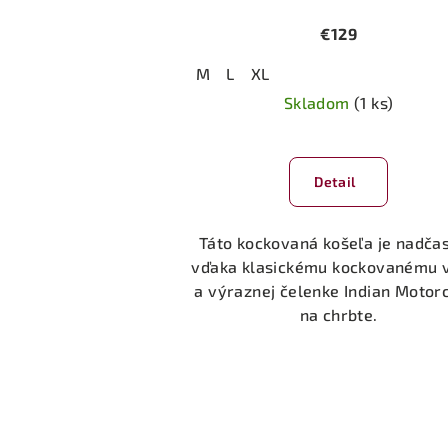
€129
M
L
XL
Skladom
(1 ks)
Priemerné
hodnotenie
Detail
produktu
je
5,0
Táto kockovaná košeľa je nadča
z
vďaka klasickému kockovanému 
5
a výraznej čelenke Indian Motor
hviezdičiek.
na chrbte.