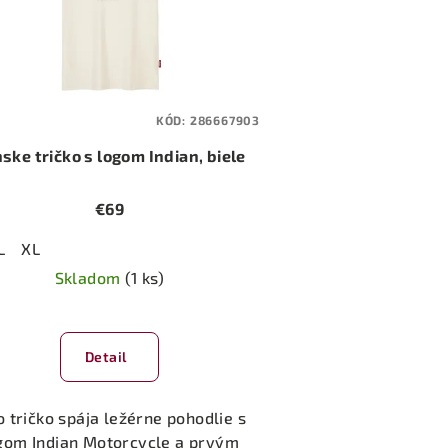
KÓD:
286667903
ske tričko s logom Indian, biele
€69
L
XL
Skladom
(1 ks)
Detail
o tričko spája ležérne pohodlie s
gom Indian Motorcycle a prvým