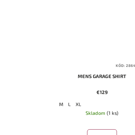
KÓD:
286
MENS GARAGE SHIRT
€129
M
L
XL
Skladom
(1 ks)