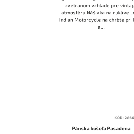
5
zvetranom vzhľade pre vinta
hviezdičiek.
atmosféru Nášivka na rukáve L
Indian Motorcycle na chrbte pri 
a...
KÓD:
286
Pánska košeľa Pasadena