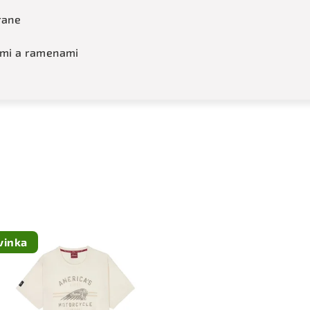
rane
vmi a ramenami
vinka