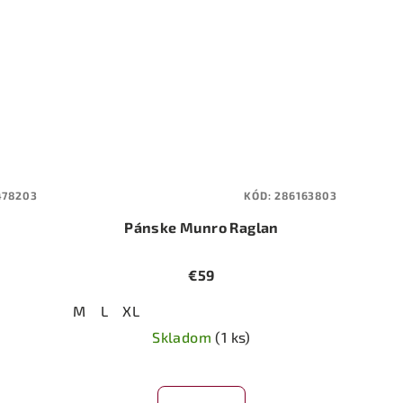
478203
KÓD:
286163803
Pánske Munro Raglan
€59
M
L
XL
Skladom
(1 ks)