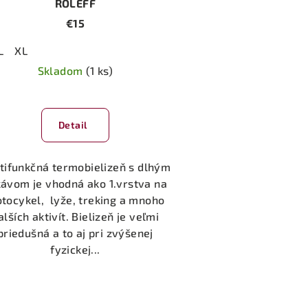
ROLEFF
€15
L
XL
Skladom
(1 ks)
Detail
tifunkčná termobielizeň s dlhým
kávom je vhodná ako 1.vrstva na
tocykel, lyže, treking a mnoho
alších aktivít. Bielizeň je veľmi
priedušná a to aj pri zvýšenej
fyzickej...