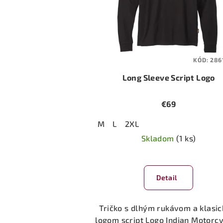
KÓD:
286
Long Sleeve Script Logo
€69
M
L
2XL
Skladom
(1 ks)
Priemerné
hodnotenie
Detail
produktu
je
5,0
Tričko s dlhým rukávom a klasi
z
logom script Logo Indian Motorcy