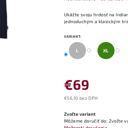
hodnotenie
produktu
Ukážte svoju hrdosť na India
je
jednoduchým a klasickým tri
0,0
z
VARIANT:
5
hviezdičiek.
L
XL
€69
€56,10 bez DPH
Jednotková
cena:
Zvoľte variant
Môžeme doručiť do:
Zvoľte v
Možnosti doručenia