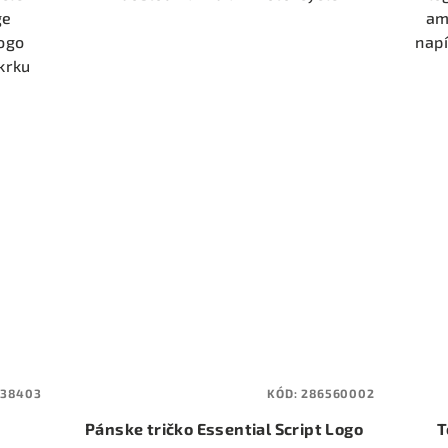
5
ge
am
hviezdičiek.
ogo
napí
krku
638403
KÓD:
286560002
Pánske tričko Essential Script Logo
T