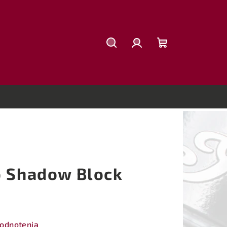
Hľadať
Prihlásenie
Nákupný
košík
o Shadow Block
hodnotenia