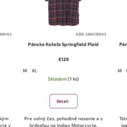
189103
KÓD:
286478003
Pánska Košeľa Springfield Plaid
Pán
€129
M
XL
M
Skladom
(1 ks)
Priemerné
hodnotenie
Detail
produktu
je
5,0
ckým
Pre voľný čas, pohodlné nosenie a s
Tot
z
cle v
hrdosťou na Indian Motorcycle.
lo