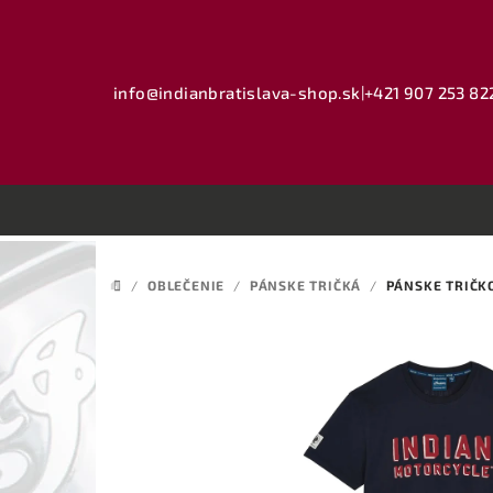
Prejsť
na
obsah
info@indianbratislava-shop.sk
|
+421 907 253 82
/
OBLEČENIE
/
PÁNSKE TRIČKÁ
/
PÁNSKE TRIČK
DOMOV