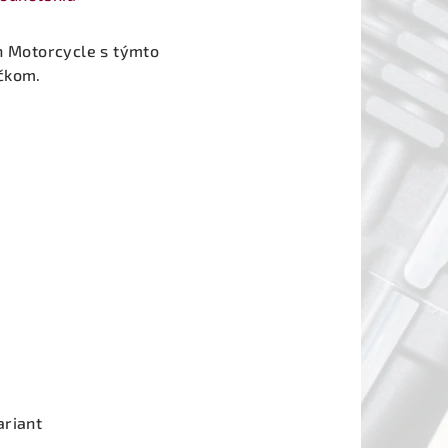
n Motorcycle s týmto
čkom.
ariant