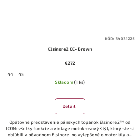
KÓD:
34031225
Elsinore2 CE- Brown
€272
44
45
Skladom
(1 ks)
Detail
Opätovné predstavenie pánskych topánok Elsinore2™ od
ICON: všetky funkcie a vintage motokrosový štýl, ktorý ste si
obľúbili v pôvodnom Elsinore, no vylepšené o materiály a...