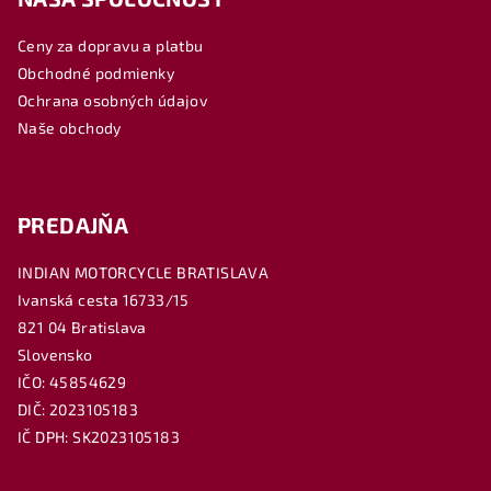
p
ä
Ceny za dopravu a platbu
t
Obchodné podmienky
i
Ochrana osobných údajov
e
Naše obchody
PREDAJŇA
INDIAN MOTORCYCLE BRATISLAVA
Ivanská cesta 16733/15
821 04 Bratislava
Slovensko
IČO: 45854629
DIČ: 2023105183
IČ DPH: SK2023105183