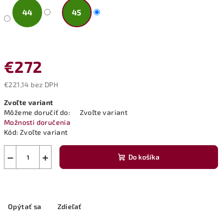
44
45
€272
€221,14 bez DPH
Jednotková
Zvoľte variant
cena:
Môžeme doručiť do:
Zvoľte variant
Možnosti doručenia
Kód:
Zvoľte variant
−
+
Do košíka
Opýtať sa
Zdieľať