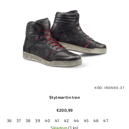
KÓD:
IRONNE-37
Stylmartin Iron
€200,99
36
37
38
39
40
41
42
44
45
46
47
Skladom
(1 ks)