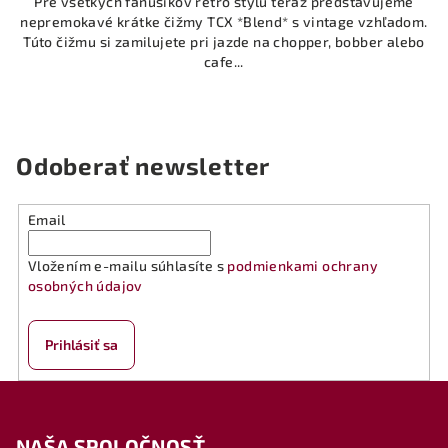
Pre všetkých fanúšikov retro štýlu teraz predstavujeme
nepremokavé krátke čižmy TCX *Blend* s vintage vzhľadom.
Túto čižmu si zamilujete pri jazde na chopper, bobber alebo
cafe...
Odoberať newsletter
Email
Vložením e-mailu súhlasíte s
podmienkami ochrany
osobných údajov
Prihlásiť sa
Z
á
NAŠA SPOLOČNOSŤ