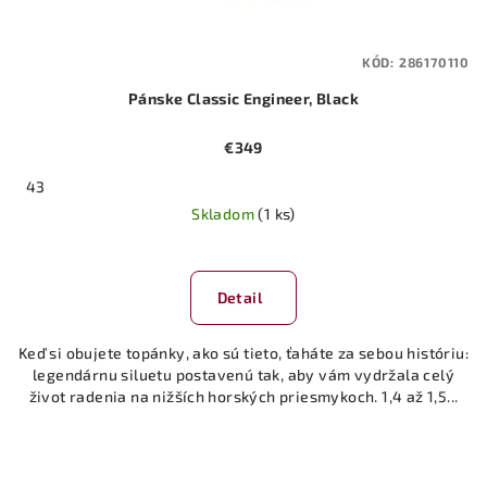
KÓD:
286170110
Pánske Classic Engineer, Black
€349
43
Skladom
(1 ks)
Detail
Keď si obujete topánky, ako sú tieto, ťaháte za sebou históriu:
legendárnu siluetu postavenú tak, aby vám vydržala celý
život radenia na nižších horských priesmykoch. 1,4 až 1,5...