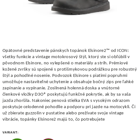
Opätovné predstavenie pánskych topánok Elsinore2™ od ICON:
všetky funkcie a vintage motokrosový štýl, ktorý ste si obľúbili v
pôvodnom Elsinore, no vylepšené o materiály a strih. Prémiové
kožené zvršky sú spojené s protišmykovou podrážkou pre robustný
štýl a pohodlné nosenie. Podvozok Elsinore s piatimi popruhmi
umožňuje nastaviteľné uchytenie a obsahuje bočný zips pre ľahké
zapínanie a vypínanie. Zosilnená holenná doska a vnútorné
členkové vložky D3O® poskytujú funkčné pokrytie, ak by sa vaša
jazda zhoršila. Nakoniec penová stielka EVA s vysokým odrazom
poskytuje celodenné pohodlie a podporu pri jazde na motocykli. Či
už zbierate guzzolín v pustatine alebo prežívate svoje vintage
vibrácie, topánky Elsinore2 majú to, čo potrebujete
VARIANT: