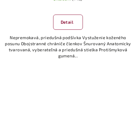
Detail
Nepremokavá, priedušná podšívka Vystuženie koženého
posunu Obojstranné chrániče členkov Šnurovaný Anatomicky
tvarovaná, vyberateľná a priedušná stielka Protišmyková
gumená...