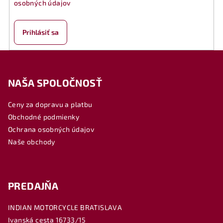
osobných údajov
Prihlásiť sa
Z
á
NAŠA SPOLOČNOSŤ
p
ä
Ceny za dopravu a platbu
t
Obchodné podmienky
i
Ochrana osobných údajov
e
Naše obchody
PREDAJŇA
INDIAN MOTORCYCLE BRATISLAVA
Ivanská cesta 16733/15