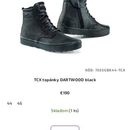
KÓD:
7305GBK44-TCX
TCX topánky DARTWOOD black
€190
44
46
Skladom
(1 ks)