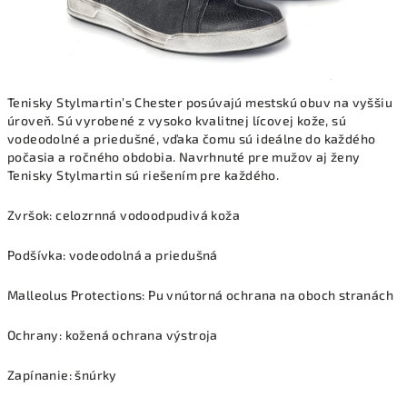
Tenisky Stylmartin’s Chester posúvajú mestskú obuv na vyššiu
úroveň. Sú vyrobené z vysoko kvalitnej lícovej kože, sú
vodeodolné a priedušné, vďaka čomu sú ideálne do každého
počasia a ročného obdobia. Navrhnuté pre mužov aj ženy
Tenisky Stylmartin sú riešením pre každého.
Zvršok: celozrnná vodoodpudivá koža
Podšívka: vodeodolná a priedušná
Malleolus Protections: Pu vnútorná ochrana na oboch stranách
Ochrany: kožená ochrana výstroja
Zapínanie: šnúrky