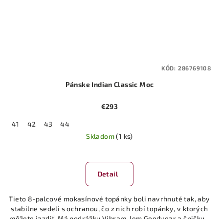
KÓD:
286769108
Pánske Indian Classic Moc
€293
41
42
43
44
Skladom
(1 ks)
Detail
Tieto 8-palcové mokasínové topánky boli navrhnuté tak, aby
stabilne sedeli s ochranou, čo z nich robí topánky, v ktorých
môžete jazdiť. Má podrážku Vibram, lem Goodyear a špičku...