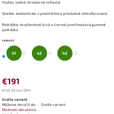
Vložka: zadná strieborná reflexná
Stielka: anatomická, vymeniteľná a priedušná mikroforovaná
Podrážka: dvojfarebná (sivá a čierna) protišmyková gumená
podrážka
VARIANT:
41
42
43
€191
€155,28 bez DPH
Jednotková
Zvoľte variant
cena:
Môžeme doručiť do:
Zvoľte variant
Možnosti doručenia