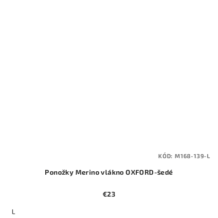
KÓD:
M168-139-L
Ponožky Merino vlákno OXFORD-šedé
€23
L