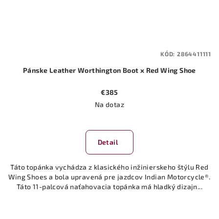
KÓD:
2864411111
Pánske Leather Worthington Boot x Red Wing Shoe
€385
Na dotaz
Detail
Táto topánka vychádza z klasického inžinierskeho štýlu Red
Wing Shoes a bola upravená pre jazdcov Indian Motorcycle®.
Táto 11-palcová naťahovacia topánka má hladký dizajn...