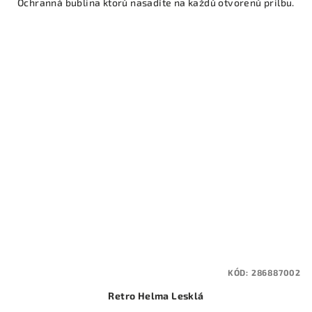
Ochranná bublina ktorú nasadíte na každú otvorenú prilbu.
KÓD:
286887002
Retro Helma Lesklá