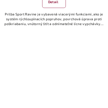
produktu
Detail
je
5,0
Prilba Sport Ravine je vybavená viacerými funkciami, ako je
z
systém rýchloupínacích popruhov, povrchová úprava proti
5
poškriabaniu, vnútorný štít a odnímateľné lícne vypchávky....
hviezdičiek.