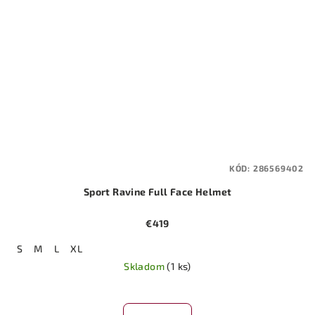
KÓD:
286569402
Sport Ravine Full Face Helmet
€419
S
M
L
XL
Skladom
(1 ks)
Priemerné
hodnotenie