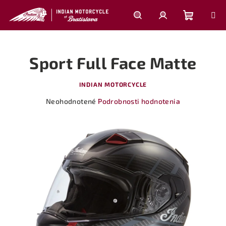
Prejsť
na
obsah
Nákupn
Hľadať
Prihlásenie
Sport Full Face Matte
košík
INDIAN MOTORCYCLE
Priemerné
Neohodnotené
Podrobnosti hodnotenia
hodnotenie
produktu
je
0,0
z
5
hviezdičiek.