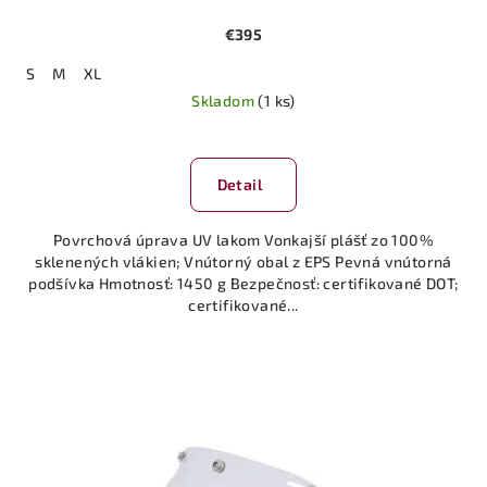
€395
S
M
XL
Skladom
(1 ks)
Detail
Povrchová úprava UV lakom Vonkajší plášť zo 100%
sklenených vlákien; Vnútorný obal z EPS Pevná vnútorná
podšívka Hmotnosť: 1450 g Bezpečnosť: certifikované DOT;
certifikované...