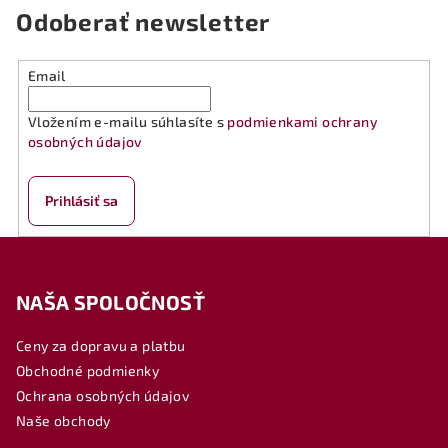
Odoberať newsletter
Email
Vložením e-mailu súhlasíte s
podmienkami ochrany
osobných údajov
Prihlásiť sa
Z
á
NAŠA SPOLOČNOSŤ
p
ä
Ceny za dopravu a platbu
t
Obchodné podmienky
i
Ochrana osobných údajov
e
Naše obchody