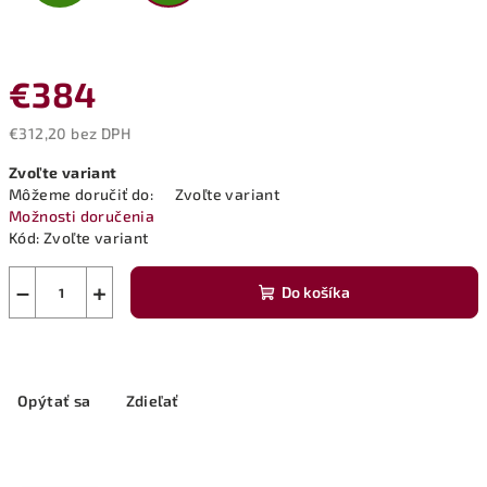
€384
€312,20 bez DPH
Jednotková
Zvoľte variant
cena:
Môžeme doručiť do:
Zvoľte variant
Možnosti doručenia
Kód:
Zvoľte variant
−
+
Do košíka
Opýtať sa
Zdieľať