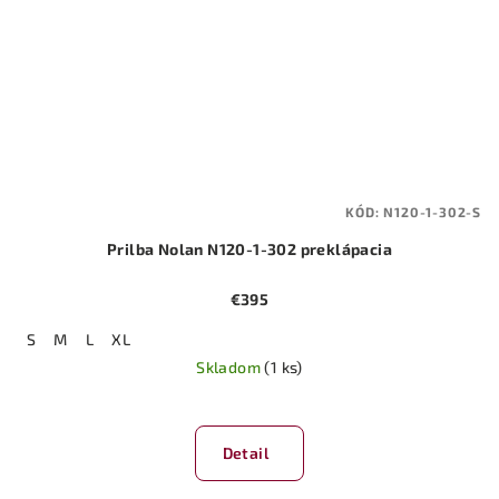
KÓD:
N120-1-302-S
Prilba Nolan N120-1-302 preklápacia
€395
S
M
L
XL
Skladom
(1 ks)
Detail