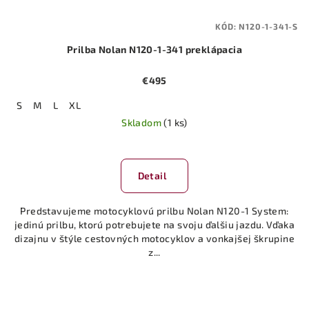
KÓD:
N120-1-341-S
Prilba Nolan N120-1-341 preklápacia
€495
S
M
L
XL
Skladom
(1 ks)
Detail
Predstavujeme motocyklovú prilbu Nolan N120-1 System:
jedinú prilbu, ktorú potrebujete na svoju ďalšiu jazdu. Vďaka
dizajnu v štýle cestovných motocyklov a vonkajšej škrupine
z...