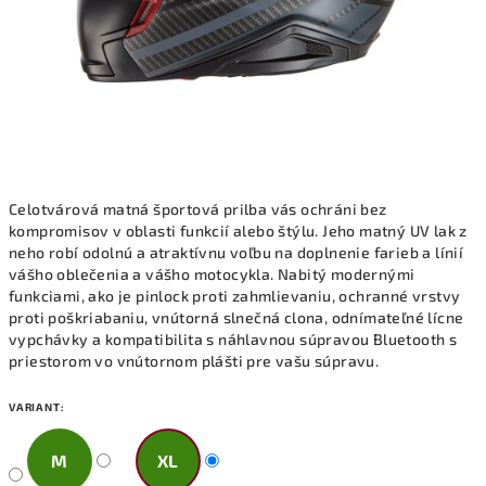
Celotvárová matná športová prilba vás ochráni bez
kompromisov v oblasti funkcií alebo štýlu. Jeho matný UV lak z
neho robí odolnú a atraktívnu voľbu na doplnenie farieb a línií
vášho oblečenia a vášho motocykla. Nabitý modernými
funkciami, ako je pinlock proti zahmlievaniu, ochranné vrstvy
proti poškriabaniu, vnútorná slnečná clona, odnímateľné lícne
vypchávky a kompatibilita s náhlavnou súpravou Bluetooth s
priestorom vo vnútornom plášti pre vašu súpravu.
VARIANT:
M
XL