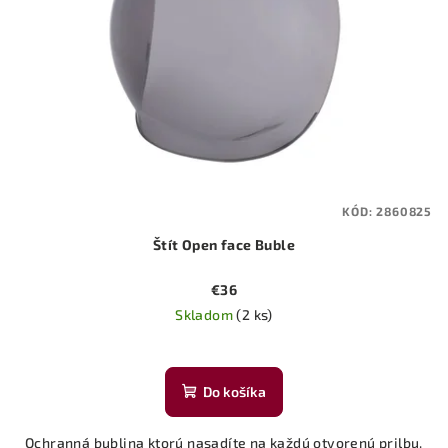
KÓD:
2860825
Štít Open face Buble
€36
Skladom
(2 ks)
Do košíka
Ochranná bublina ktorú nasadíte na každú otvorenú prilbu.