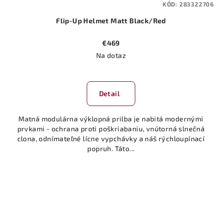
KÓD:
283322706
Flip-Up Helmet Matt Black/Red
€469
Na dotaz
Detail
Matná modulárna výklopná prilba je nabitá modernými
prvkami - ochrana proti poškriabaniu, vnútorná slnečná
clona, ​​odnímateľné lícne vypchávky a náš rýchloupínací
popruh. Táto...