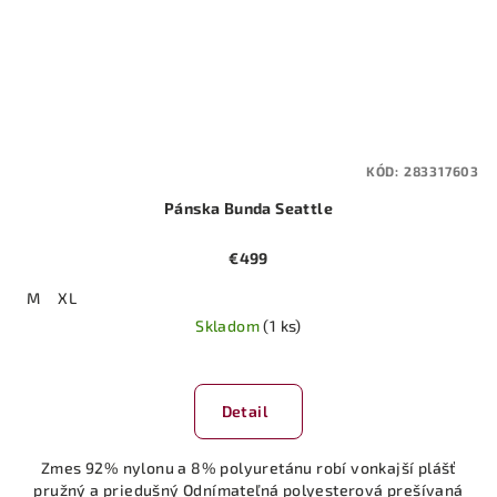
KÓD:
283317603
Pánska Bunda Seattle
€499
M
XL
Skladom
(1 ks)
Detail
Zmes 92% nylonu a 8% polyuretánu robí vonkajší plášť
pružný a priedušný Odnímateľná polyesterová prešívaná