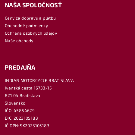
NAŠA SPOLOČNOSŤ
p
ä
Ceny za dopravu a platbu
t
Obchodné podmienky
i
Ochrana osobných údajov
e
Naše obchody
PREDAJŇA
INDIAN MOTORCYCLE BRATISLAVA
Ivanská cesta 16733/15
821 04 Bratislava
Slovensko
IČO: 45854629
DIČ: 2023105183
IČ DPH: SK2023105183