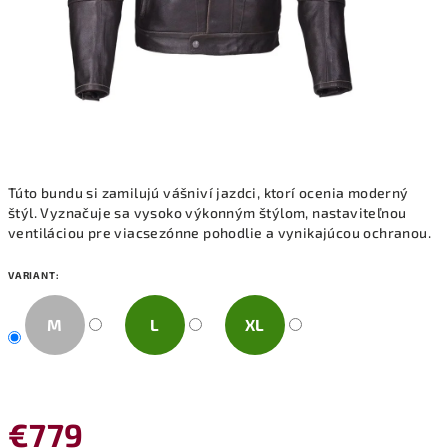
Túto bundu si zamilujú vášniví jazdci, ktorí ocenia moderný
štýl. Vyznačuje sa vysoko výkonným štýlom, nastaviteľnou
ventiláciou pre viacsezónne pohodlie a vynikajúcou ochranou.
VARIANT:
M
L
XL
€779