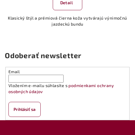
Detail
Klasický štýl a prémiová čierna koža vytvárajú výnimočnú
jazdeckú bundu
Odoberať newsletter
Email
Vložením e-mailu súhlasíte s
podmienkami ochrany
osobných údajov
Prihlásiť sa
Z
á