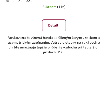
M
L
XL
2XL
Skladom
(1 ks)
Detail
Voskovaná bavlnená bunda so šikmým ľavým vreckom a
asymetrickým zapínaním. Vetracie otvory na rukávoch a
chrbte umožňujú lepšie prúdenie vzduchu pri teplejších
jazdách. Má...