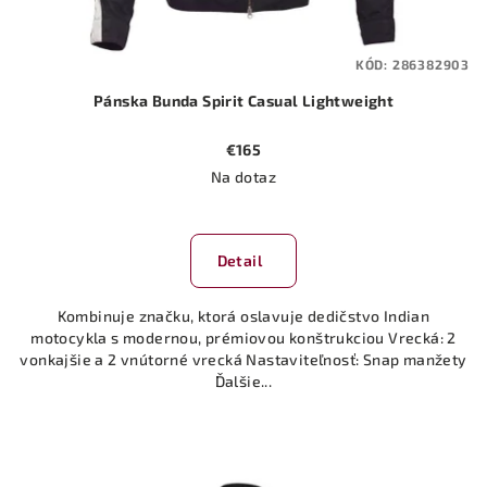
KÓD:
286382903
Pánska Bunda Spirit Casual Lightweight
€165
Na dotaz
Detail
Kombinuje značku, ktorá oslavuje dedičstvo Indian
motocykla s modernou, prémiovou konštrukciou Vrecká: 2
vonkajšie a 2 vnútorné vrecká Nastaviteľnosť: Snap manžety
Ďalšie...