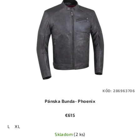
KÓD:
286963706
Pánska Bunda- Phoenix
€615
L
XL
Skladom
(2 ks)