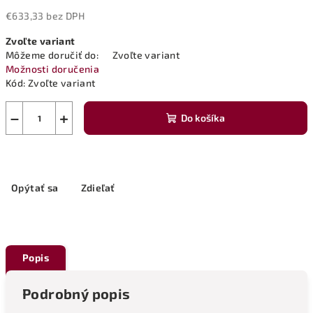
€633,33 bez DPH
Jednotková
Zvoľte variant
cena:
Môžeme doručiť do:
Zvoľte variant
Možnosti doručenia
Kód:
Zvoľte variant
−
+
Do košíka
Opýtať sa
Zdieľať
Popis
Podrobný popis