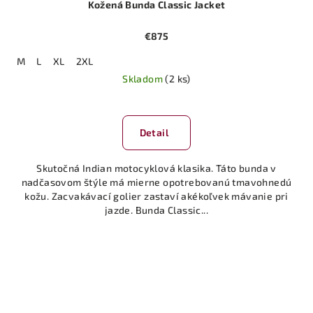
Kožená Bunda Classic Jacket
€875
M
L
XL
2XL
Skladom
(2 ks)
Detail
Skutočná Indian motocyklová klasika. Táto bunda v
nadčasovom štýle má mierne opotrebovanú tmavohnedú
kožu. Zacvakávací golier zastaví akékoľvek mávanie pri
jazde. Bunda Classic...