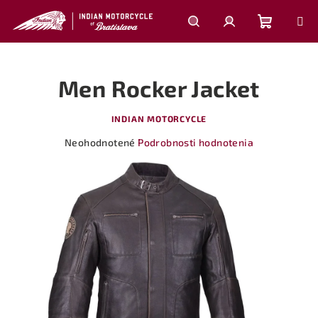
Prejsť
na
obsah
Nákupn
Hľadať
Prihlásenie
Men Rocker Jacket
košík
INDIAN MOTORCYCLE
Priemerné
Neohodnotené
Podrobnosti hodnotenia
hodnotenie
produktu
je
0,0
z
5
hviezdičiek.