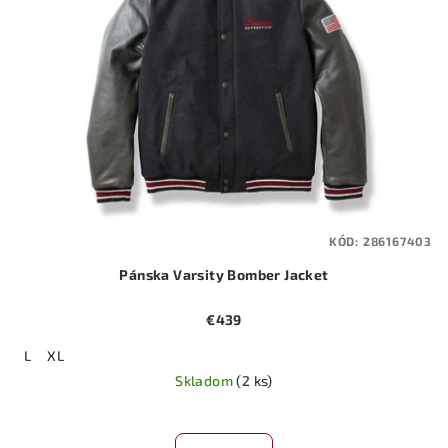
KÓD:
286167403
Pánska Varsity Bomber Jacket
€439
L
XL
Skladom
(2 ks)