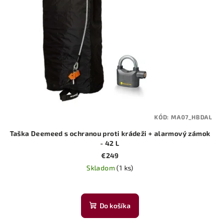
KÓD:
MA07_HBDAL
Taška Deemeed s ochranou proti krádeži + alarmový zámok
- 42 L
€249
Skladom
(1 ks)
Do košíka