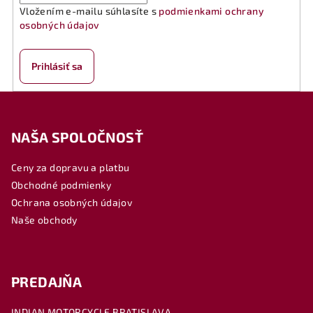
Vložením e-mailu súhlasíte s
podmienkami ochrany
osobných údajov
Prihlásiť sa
Z
á
NAŠA SPOLOČNOSŤ
p
ä
Ceny za dopravu a platbu
t
Obchodné podmienky
i
Ochrana osobných údajov
e
Naše obchody
PREDAJŇA
INDIAN MOTORCYCLE BRATISLAVA