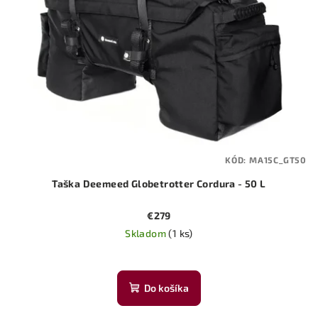
KÓD:
MA15C_GT50
Taška Deemeed Globetrotter Cordura - 50 L
€279
Skladom
(1 ks)
Do košíka