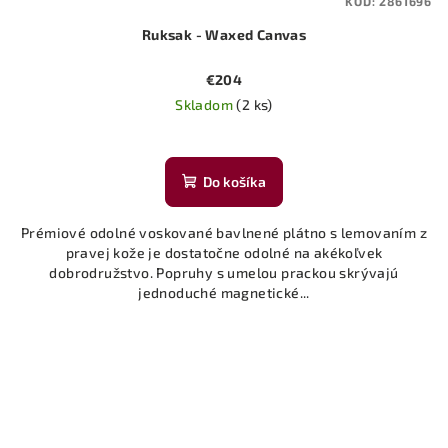
KÓD:
2861696
Ruksak - Waxed Canvas
€204
Skladom
(2 ks)
Priemerné
hodnotenie
produktu
Do košíka
je
5,0
Prémiové odolné voskované bavlnené plátno s lemovaním z
z
pravej kože je dostatočne odolné na akékoľvek
5
dobrodružstvo. Popruhy s umelou prackou skrývajú
hviezdičiek.
jednoduché magnetické...