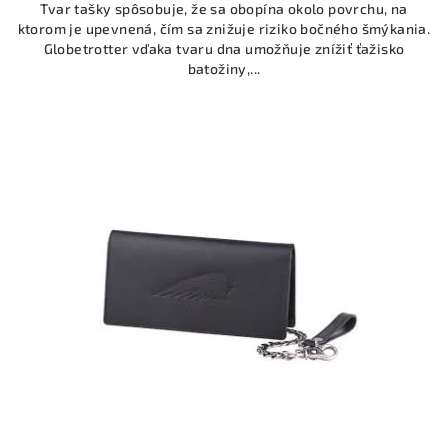
Tvar tašky spôsobuje, že sa obopína okolo povrchu, na
ktorom je upevnená, čím sa znižuje riziko bočného šmýkania.
Globetrotter vďaka tvaru dna umožňuje znížiť ťažisko
batožiny,...