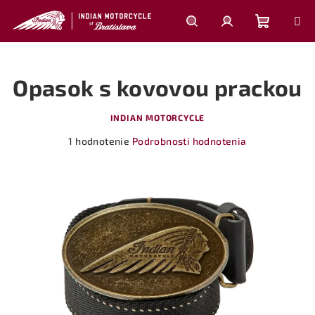
Prejsť
na
obsah
Nákupn
Hľadať
Prihlásenie
Opasok s kovovou prackou
košík
INDIAN MOTORCYCLE
Priemerné
1 hodnotenie
Podrobnosti hodnotenia
hodnotenie
produktu
je
5,0
z
5
hviezdičiek.