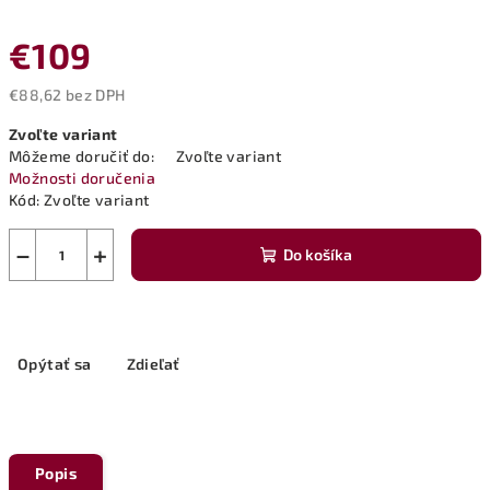
€109
€88,62 bez DPH
Jednotková
Zvoľte variant
cena:
Môžeme doručiť do:
Zvoľte variant
Možnosti doručenia
Kód:
Zvoľte variant
−
+
Do košíka
Opýtať sa
Zdieľať
Popis