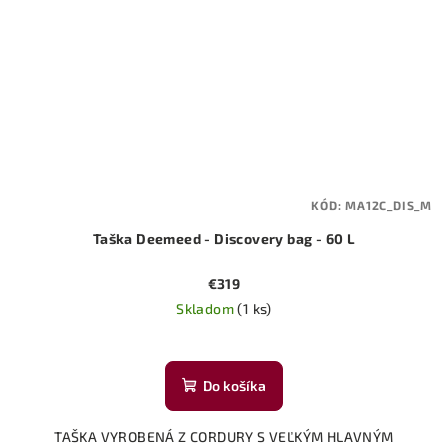
KÓD:
MA12C_DIS_M
Taška Deemeed - Discovery bag - 60 L
€319
Skladom
(1 ks)
Do košíka
TAŠKA VYROBENÁ Z CORDURY S VEĽKÝM HLAVNÝM