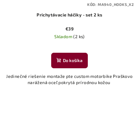
KÓD:
MA940_HOOKS_X2
Prichytávacie háčiky - set 2 ks
€39
Skladom
(2 ks)
Do košíka
Jedinečné riešenie montaže pte custom motorbike Praškovo
narážená oceľ pokrytá prírodnou kožou