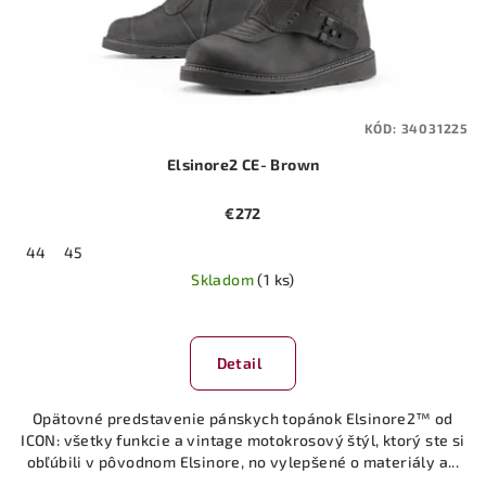
KÓD:
34031225
Elsinore2 CE- Brown
€272
44
45
Skladom
(1 ks)
Detail
Opätovné predstavenie pánskych topánok Elsinore2™ od
ICON: všetky funkcie a vintage motokrosový štýl, ktorý ste si
obľúbili v pôvodnom Elsinore, no vylepšené o materiály a...