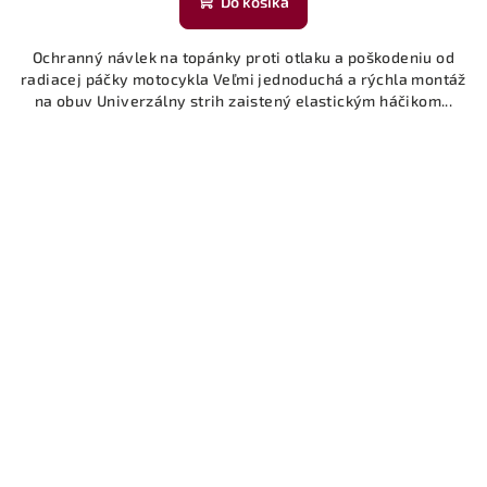
Do košíka
Ochranný návlek na topánky proti otlaku a poškodeniu od
radiacej páčky motocykla Veľmi jednoduchá a rýchla montáž
na obuv Univerzálny strih zaistený elastickým háčikom...