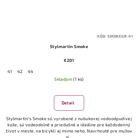
KÓD:
SMOKEGR-41
Stylmartin Smoke
€201
41
42
44
Skladom
(1 ks)
Detail
Stylmartin’s Smoke sú vyrobené z nubukovej vodoodpudivej
kože, sú vodeodolné a priedušné a ideálne pre každodenný
život v meste, na bicykli aj mimo neho. Navrhnuté pre mužov
aj...