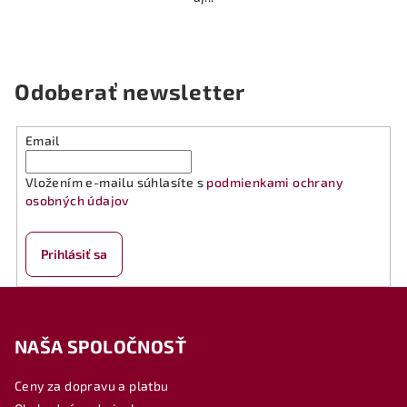
Odoberať newsletter
Email
Vložením e-mailu súhlasíte s
podmienkami ochrany
osobných údajov
Prihlásiť sa
Z
á
NAŠA SPOLOČNOSŤ
p
ä
Ceny za dopravu a platbu
t