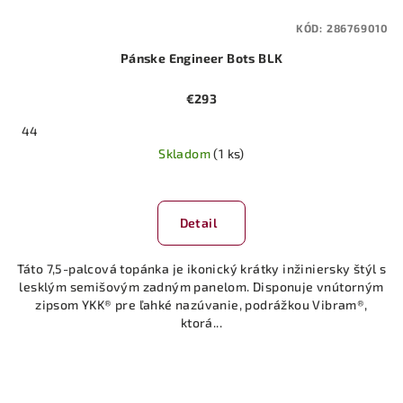
KÓD:
286769010
Pánske Engineer Bots BLK
€293
44
Skladom
(1 ks)
Detail
Táto 7,5-palcová topánka je ikonický krátky inžiniersky štýl s
lesklým semišovým zadným panelom. Disponuje vnútorným
zipsom YKK® pre ľahké nazúvanie, podrážkou Vibram®,
ktorá...