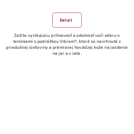
Detail
Zažite vynikajúcu priľnavosť a odolnosť voči oderu s
teniskami s podrážkou Vibram®, ktoré sú navrhnuté z
priedušnej sieťoviny a prémiovej hovädzej kože na jazdenie
na jar a v lete.