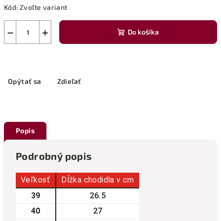
Kód:
Zvoľte variant
−
+
Do košíka
Opýtať sa
Zdieľať
Popis
Podrobný popis
Veľkosť
Dĺžka chodidla v cm
39
26.5
40
27