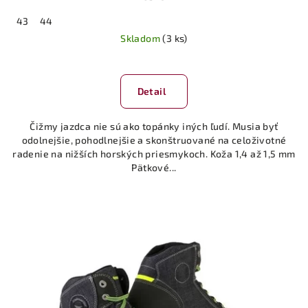
43
44
Skladom
(3 ks)
Priemerné
hodnotenie
produktu
Detail
je
5,0
Čižmy jazdca nie sú ako topánky iných ľudí. Musia byť
z
odolnejšie, pohodlnejšie a skonštruované na celoživotné
5
radenie na nižších horských priesmykoch. Koža 1,4 až 1,5 mm
hviezdičiek.
Pätkové...