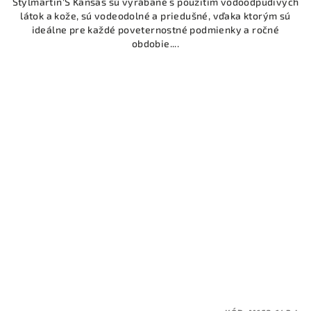
Stylmartin'S Kansas sú vyrábané s použitím vodoodpudivých
látok a kože, sú vodeodolné a priedušné, vďaka ktorým sú
ideálne pre každé poveternostné podmienky a ročné
obdobie....