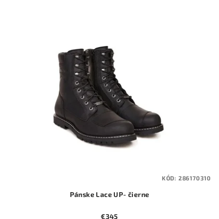
KÓD:
286170310
Pánske Lace UP- čierne
€345