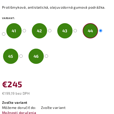
Protišmyková, antistatická, olejuvzdorná gumová podrážka.
VARIANT:
41
42
43
44
45
46
€245
€199,19 bez DPH
Jednotková
Zvoľte variant
cena:
Môžeme doručiť do:
Zvoľte variant
Možnosti doručenia