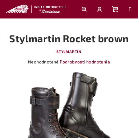
Prejsť
na
obsah
Nákupn
Hľadať
Prihlásenie
Stylmartin Rocket brown
košík
STYLMARTIN
Priemerné
Neohodnotené
Podrobnosti hodnotenia
hodnotenie
produktu
je
0,0
z
5
hviezdičiek.