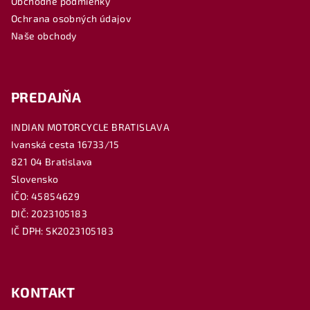
Obchodné podmienky
i
Ochrana osobných údajov
e
Naše obchody
PREDAJŇA
INDIAN MOTORCYCLE BRATISLAVA
Ivanská cesta 16733/15
821 04 Bratislava
Slovensko
IČO: 45854629
DIČ: 2023105183
IČ DPH: SK2023105183
KONTAKT