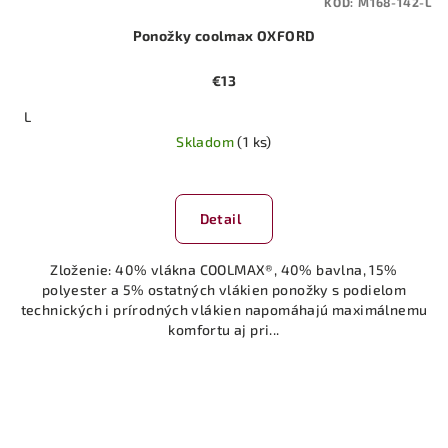
KÓD:
M168-142-L
Ponožky coolmax OXFORD
€13
L
Skladom
(1 ks)
Detail
Zloženie: 40% vlákna COOLMAX®, 40% bavlna, 15%
polyester a 5% ostatných vlákien ponožky s podielom
technických i prírodných vlákien napomáhajú maximálnemu
komfortu aj pri...