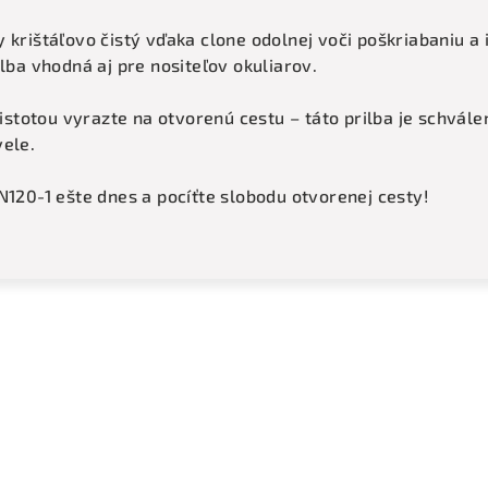
 krištáľovo čistý vďaka clone odolnej voči poškriabaniu a 
lba vhodná aj pre nositeľov okuliarov.
 istotou vyrazte na otvorenú cestu – táto prilba je schvál
vele.
N120-1 ešte dnes a pocíťte slobodu otvorenej cesty!