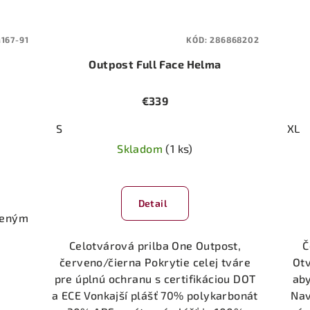
167-91
KÓD:
286868202
Outpost Full Face Helma
€339
S
XL
Skladom
(1 ks)
Detail
ĺženým
Celotvárová prilba One Outpost,
Č
červeno/čierna Pokrytie celej tváre
Otv
pre úplnú ochranu s certifikáciou DOT
aby
a ECE Vonkajší plášť 70% polykarbonát
Nav