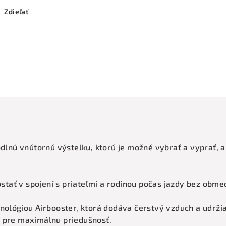
Zdieľať
odlnú vnútornú výstelku, ktorú je možné vybrať a vyprať, 
ať v spojení s priateľmi a rodinou počas jazdy bez obme
hnológiou Airbooster, ktorá dodáva čerstvý vzduch a udrži
v pre maximálnu priedušnosť.