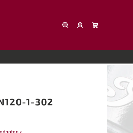
Hľadať
Prihlásenie
Nákupný
košík
 N120-1-302
hodnotenia