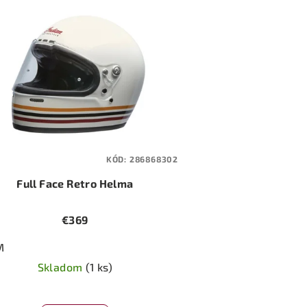
KÓD:
286868302
Full Face Retro Helma
€369
M
Skladom
(1 ks)