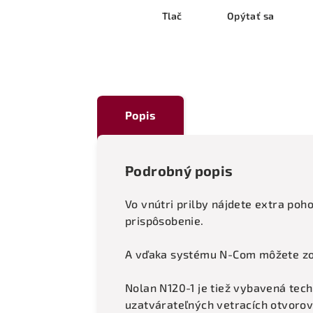
Tlač
Opýtať sa
Popis
Podrobný popis
Vo vnútri prilby nájdete extra poh
prispôsobenie.
A vďaka systému N-Com môžete zost
Nolan N120-1 je tiež vybavená tec
uzatvárateľných vetracích otvoro