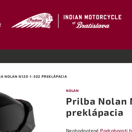
2
BA NOLAN N120-1-302 PREKLÁPACIA
NOLAN
Prilba Nolan
preklápacia
Priemerné
Neohodnotené
Podrobnosti 