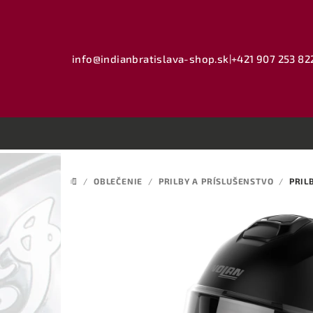
Prejsť
na
obsah
info@indianbratislava-shop.sk
|
+421 907 253 82
/
OBLEČENIE
/
PRILBY A PRÍSLUŠENSTVO
/
PRIL
DOMOV