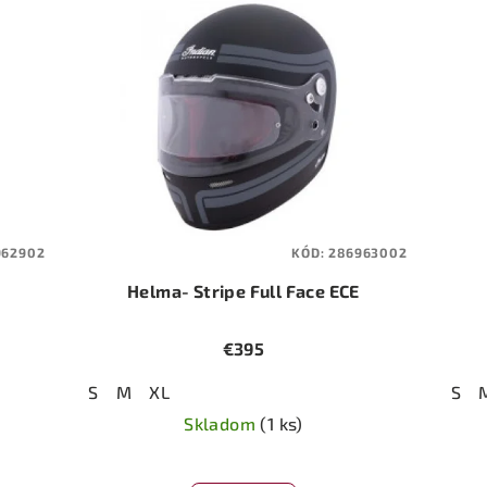
962902
KÓD:
286963002
Helma- Stripe Full Face ECE
€395
S
M
XL
S
Skladom
(1 ks)