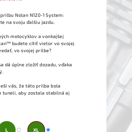
prilbu Nolan N120-1 System:
te na svoju ďalšiu jazdu.
vných motocyklov a vonkajšej
an™ budete cítiť vietor vo svojej
edať, vo svojej prilbe?
sa dá úplne zložiť dozadu, vďaka
ý.
eší vás, že táto prilba bola
uneli, aby zostala stabilná aj
L
XL