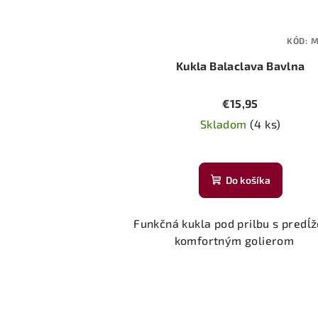
KÓD:
M
Kukla Balaclava Bavlna
€15,95
Skladom
(4 ks)
Do košíka
Funkčná kukla pod prilbu s pred
komfortným golierom