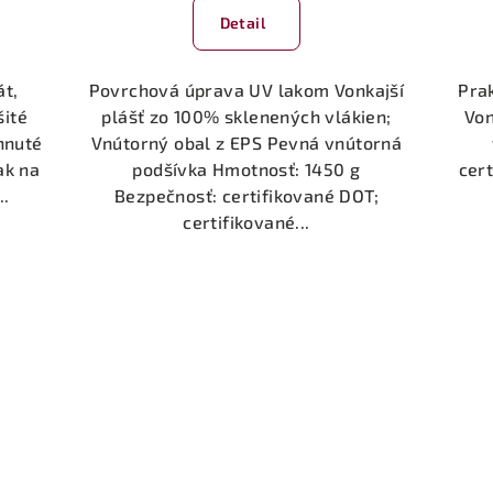
Detail
át,
Povrchová úprava UV lakom Vonkajší
Prak
šité
plášť zo 100% sklenených vlákien;
Von
hnuté
Vnútorný obal z EPS Pevná vnútorná
ak na
podšívka Hmotnosť: 1450 g
cert
..
Bezpečnosť: certifikované DOT;
certifikované...