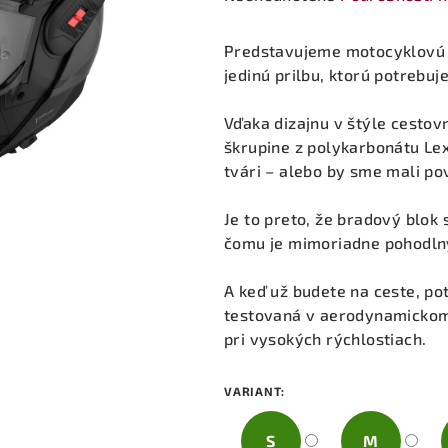
hodnotenie
produktu
Predstavujeme motocyklovú 
je
jedinú prilbu, ktorú potrebuje
0,0
z
Vďaka dizajnu v štýle cesto
5
škrupine z polykarbonátu Lex
hviezdičiek.
tvári – alebo by sme mali pov
Je to preto, že bradový blok 
čomu je mimoriadne pohodln
A keď už budete na ceste, pot
testovaná v aerodynamickom t
pri vysokých rýchlostiach.
VARIANT:
S
M