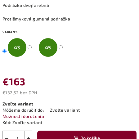
Podrážka dvojfarebná
Protišmyková gumená podrážka
VARIANT:
43
45
€163
€132,52 bez DPH
Jednotková
Zvoľte variant
cena:
Môžeme doručiť do:
Zvoľte variant
Možnosti doručenia
Kód:
Zvoľte variant
−
+
Do košíka