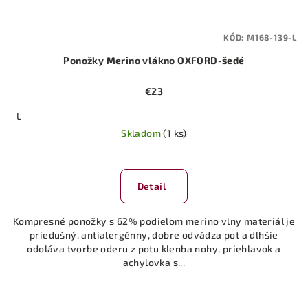
KÓD:
M168-139-L
Ponožky Merino vlákno OXFORD-šedé
€23
L
Skladom
(1 ks)
Detail
Kompresné ponožky s 62% podielom merino vlny materiál je
priedušný, antialergénny, dobre odvádza pot a dlhšie
odoláva tvorbe oderu z potu klenba nohy, priehlavok a
achylovka s...