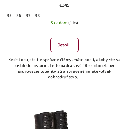
€345
35
36
37
38
Skladom
(1 ks)
Priemerné
hodnotenie
produktu
Detail
je
5,0
Keď si obujete tie správne čižmy, máte pocit, akoby ste sa
z
pustili do histórie. Tieto nadčasové 18-centimetrové
5
šnurovacie topánky sú pripravené na akékoľvek
hviezdičiek.
dobrodružstvo,...