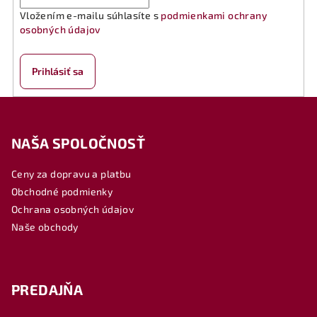
Vložením e-mailu súhlasíte s
podmienkami ochrany
osobných údajov
Prihlásiť sa
Z
á
NAŠA SPOLOČNOSŤ
p
ä
Ceny za dopravu a platbu
t
Obchodné podmienky
i
Ochrana osobných údajov
e
Naše obchody
PREDAJŇA