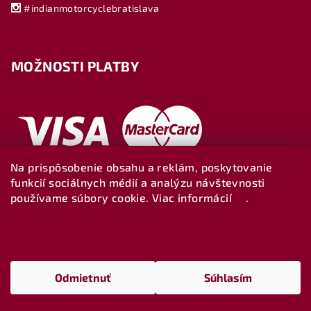
#indianmotorcyclebratislava
MOŽNOSTI PLATBY
Na prispôsobenie obsahu a reklám, poskytovanie
funkcií sociálnych médií a analýzu návštevnosti
používame súbory cookie. Viac informácií
tu
.
Nastavenie
Copyright 2026
Indianbratislava-shop
. Všetky práva
vyhradené.
Upraviť nastavenie cookies
Odmietnuť
Súhlasím
Vytvoril Shoptet