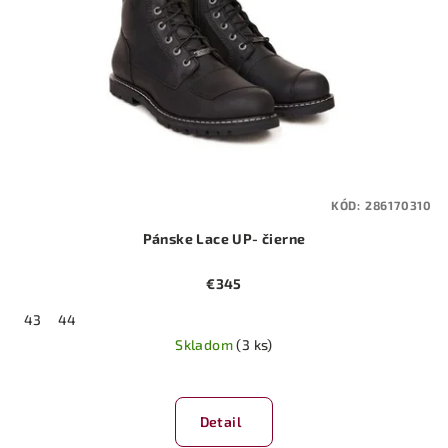
KÓD:
286170310
Pánske Lace UP- čierne
€345
43
44
Skladom
(3 ks)
Priemerné
hodnotenie
produktu
Detail
je