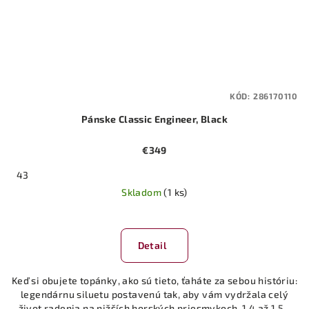
KÓD:
286170110
Pánske Classic Engineer, Black
€349
43
Skladom
(1 ks)
Detail
Keď si obujete topánky, ako sú tieto, ťaháte za sebou históriu:
legendárnu siluetu postavenú tak, aby vám vydržala celý
život radenia na nižších horských priesmykoch. 1,4 až 1,5...