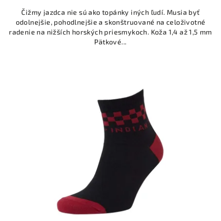
5,0
Čižmy jazdca nie sú ako topánky iných ľudí. Musia byť
z
odolnejšie, pohodlnejšie a skonštruované na celoživotné
5
radenie na nižších horských priesmykoch. Koža 1,4 až 1,5 mm
hviezdičiek.
Pätkové...