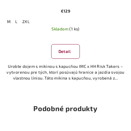
€129
M
L
2XL
Skladom
(1 ks)
Detail
Urobte dojem s mikinou s kapucňou IMC x HH Risk Takers –
vytvorenou pre tých, ktorí posúvajú hranice a jazdia svojou
vlastnou líniou. Táto mikina s kapucňou, vyrobená z...
Podobné produkty