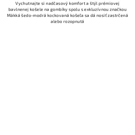
Vychutnajte si nadčasový komfort a štýl prémiovej
bavlnenej košele na gombíky spolu s exkluzívnou značkou
Mäkká šedo-modrá kockovaná košeľa sa dá nosiť zastrčená
alebo rozopnutá