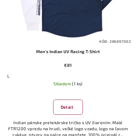
KÓD:
286897002
Men's Indian UV Racing T-Shirt
€81
L
Skladom
(1 ks)
Detail
Indian pánske pretekárske tričko s UV žiarením. Malé
FTR1200 vpredu na hrudi, veľké logo vzadu, logo na ľavom
rukáve, otvory na palce na manžete. 100% originál z...