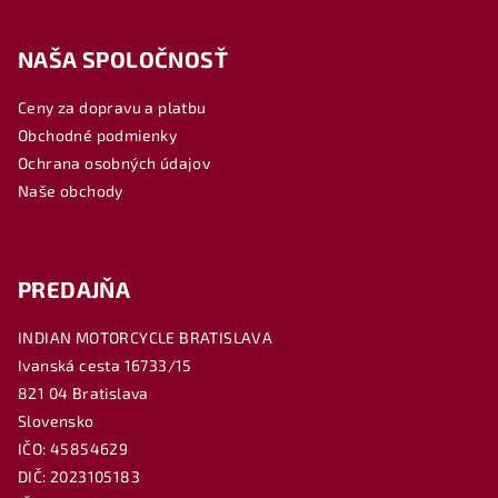
Z
á
NAŠA SPOLOČNOSŤ
p
ä
Ceny za dopravu a platbu
t
Obchodné podmienky
i
Ochrana osobných údajov
e
Naše obchody
PREDAJŇA
INDIAN MOTORCYCLE BRATISLAVA
Ivanská cesta 16733/15
821 04 Bratislava
Slovensko
IČO: 45854629
DIČ: 2023105183