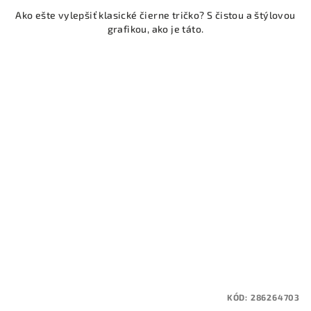
Ako ešte vylepšiť klasické čierne tričko? S čistou a štýlovou
grafikou, ako je táto.
KÓD:
286264703