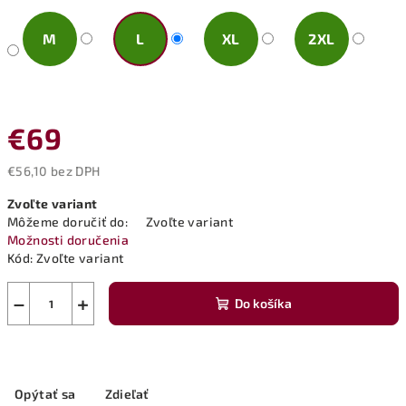
M
L
XL
2XL
€69
€56,10 bez DPH
Jednotková
Zvoľte variant
cena:
Môžeme doručiť do:
Zvoľte variant
Možnosti doručenia
Kód:
Zvoľte variant
−
+
Do košíka
Opýtať sa
Zdieľať