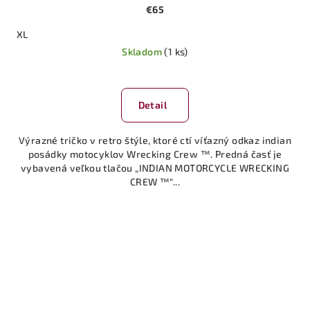
€65
XL
Skladom
(1 ks)
Detail
Výrazné tričko v retro štýle, ktoré ctí víťazný odkaz indian
posádky motocyklov Wrecking Crew ™. Predná časť je
vybavená veľkou tlačou „INDIAN MOTORCYCLE WRECKING
CREW ™“...