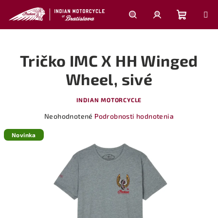
Prejsť
na
obsah
Nákupn
Hľadať
Prihlásenie
Tričko IMC X HH Winged
košík
Wheel, sivé
INDIAN MOTORCYCLE
Priemerné
Neohodnotené
Podrobnosti hodnotenia
hodnotenie
produktu
Novinka
je
0,0
z
5
hviezdičiek.